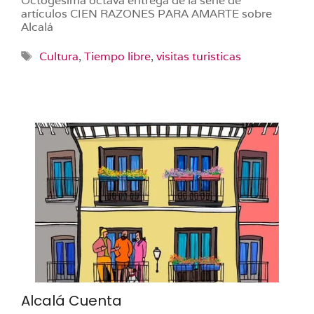
Octogésima octava entrega de la serie de
artículos CIEN RAZONES PARA AMARTE sobre
Alcalá
Etiquetas
Cultura
,
Tiempo libre
,
visitas turisticas
Alcalá Cuenta