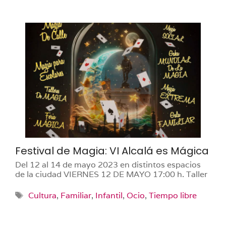
Festival de Magia: VI Alcalá es Mágica
Del 12 al 14 de mayo 2023 en distintos espacios
de la ciudad VIERNES 12 DE MAYO 17:00 h. Taller
Etiquetas
Cultura
,
Familiar
,
Infantil
,
Ocio
,
Tiempo libre