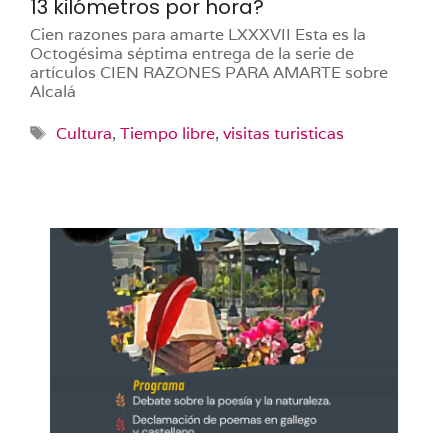
13 kilómetros por hora?
Cien razones para amarte LXXXVII Esta es la
Octogésima séptima entrega de la serie de
artículos CIEN RAZONES PARA AMARTE sobre
Alcalá
Etiquetas
Cultura
,
Tiempo libre
,
visitas turisticas