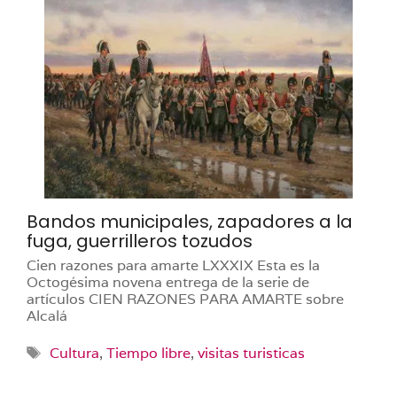
Bandos municipales, zapadores a la
fuga, guerrilleros tozudos
Cien razones para amarte LXXXIX Esta es la
Octogésima novena entrega de la serie de
artículos CIEN RAZONES PARA AMARTE sobre
Alcalá
Etiquetas
Cultura
,
Tiempo libre
,
visitas turisticas