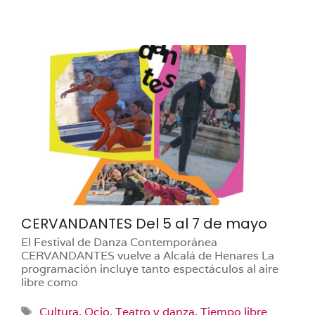
CERVANDANTES Del 5 al 7 de mayo
El Festival de Danza Contemporánea
CERVANDANTES vuelve a Alcalá de Henares La
programación incluye tanto espectáculos al aire
libre como
Etiquetas
Cultura
,
Ocio
,
Teatro y danza
,
Tiempo libre