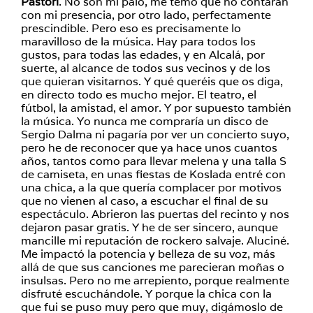
Pastori
. No son mi palo, me temo que no contarán
con mi presencia, por otro lado, perfectamente
prescindible. Pero eso es precisamente lo
maravilloso de la música. Hay para todos los
gustos, para todas las edades, y en Alcalá, por
suerte, al alcance de todos sus vecinos y de los
que quieran visitarnos. Y qué queréis que os diga,
en directo todo es mucho mejor. El teatro, el
fútbol, la amistad, el amor. Y por supuesto también
la música. Yo nunca me compraría un disco de
Sergio Dalma ni pagaría por ver un concierto suyo,
pero he de reconocer que ya hace unos cuantos
años, tantos como para llevar melena y una talla S
de camiseta, en unas fiestas de Koslada entré con
una chica, a la que quería complacer por motivos
que no vienen al caso, a escuchar el final de su
espectáculo. Abrieron las puertas del recinto y nos
dejaron pasar gratis. Y he de ser sincero, aunque
mancille mi reputación de rockero salvaje. Aluciné.
Me impactó la potencia y belleza de su voz, más
allá de que sus canciones me parecieran moñas o
insulsas. Pero no me arrepiento, porque realmente
disfruté escuchándole. Y porque la chica con la
que fui se puso muy pero que muy, digámoslo de