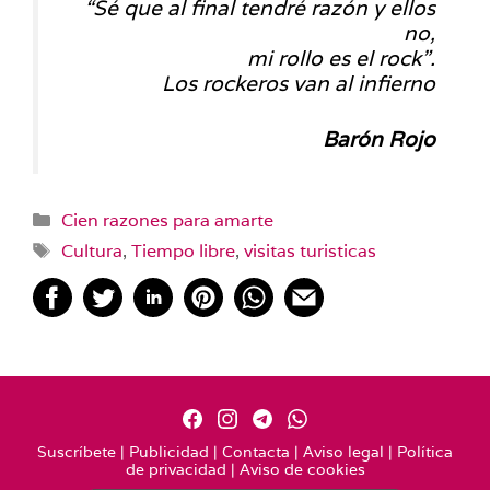
“Sé que al final tendré razón y ellos
no,
mi rollo es el rock”.
Los rockeros van al infierno
Barón Rojo
Categorías
Cien razones para amarte
Etiquetas
Cultura
,
Tiempo libre
,
visitas turisticas
Suscríbete
|
Publicidad
|
Contacta
|
Aviso legal
|
Política
de privacidad
|
Aviso de cookies