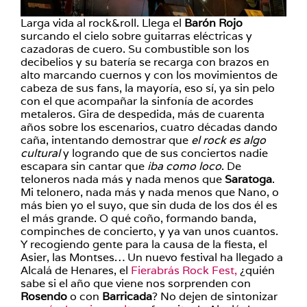
Larga vida al rock&roll. Llega el
Barón Rojo
surcando el cielo sobre guitarras eléctricas y
cazadoras de cuero. Su combustible son los
decibelios y su batería se recarga con brazos en
alto marcando cuernos y con los movimientos de
cabeza de sus fans, la mayoría, eso sí, ya sin pelo
con el que acompañar la sinfonía de acordes
metaleros. Gira de despedida, más de cuarenta
años sobre los escenarios, cuatro décadas dando
caña, intentando demostrar que
el rock es algo
cultural
y logrando que de sus conciertos nadie
escapara sin cantar que
iba como loco
. De
teloneros nada más y nada menos que
Saratoga
.
Mi telonero, nada más y nada menos que Nano, o
más bien yo el suyo, que sin duda de los dos él es
el más grande. O qué coño, formando banda,
compinches de concierto, y ya van unos cuantos.
Y recogiendo gente para la causa de la fiesta, el
Asier, las Montses… Un nuevo festival ha llegado a
Alcalá de Henares, el
Fierabrás Rock Fest,
¿quién
sabe si el año que viene nos sorprenden con
Rosendo
o con
Barricada
? No dejen de sintonizar