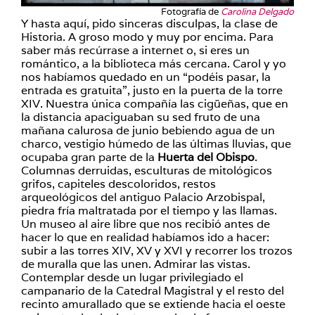
Fotografía de
Carolina Delgado
Y hasta aquí, pido sinceras disculpas, la clase de
Historia. A groso modo y muy por encima. Para
saber más recúrrase a internet o, si eres un
romántico, a la biblioteca más cercana. Carol y yo
nos habíamos quedado en un “podéis pasar, la
entrada es gratuita”, justo en la puerta de la torre
XIV. Nuestra única compañía las cigüeñas, que en
la distancia apaciguaban su sed fruto de una
mañana calurosa de junio bebiendo agua de un
charco, vestigio húmedo de las últimas lluvias, que
ocupaba gran parte de la
Huerta del Obispo
.
Columnas derruidas, esculturas de mitológicos
grifos, capiteles descoloridos, restos
arqueológicos del antiguo Palacio Arzobispal,
piedra fría maltratada por el tiempo y las llamas.
Un museo al aire libre que nos recibió antes de
hacer lo que en realidad habíamos ido a hacer:
subir a las torres XIV, XV y XVI y recorrer los trozos
de muralla que las unen. Admirar las vistas.
Contemplar desde un lugar privilegiado el
campanario de la Catedral Magistral y el resto del
recinto amurallado que se extiende hacia el oeste