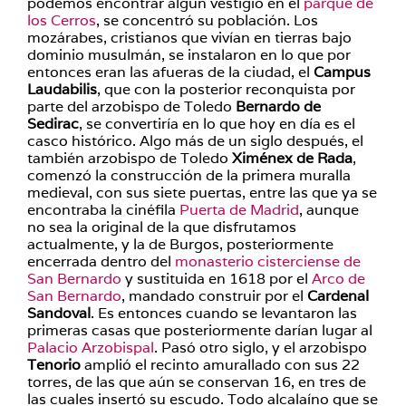
podemos encontrar algún vestigio en el
parque de
los Cerros
, se concentró su población. Los
mozárabes, cristianos que vivían en tierras bajo
dominio musulmán, se instalaron en lo que por
entonces eran las afueras de la ciudad, el
Campus
Laudabilis
, que con la posterior reconquista por
parte del arzobispo de Toledo
Bernardo de
Sedirac
, se convertiría en lo que hoy en día es el
casco histórico. Algo más de un siglo después, el
también arzobispo de Toledo
Ximénex de Rada
,
comenzó la construcción de la primera muralla
medieval, con sus siete puertas, entre las que ya se
encontraba la cinéfila
Puerta de Madrid
, aunque
no sea la original de la que disfrutamos
actualmente, y la de Burgos, posteriormente
encerrada dentro del
monasterio cisterciense de
San Bernardo
y sustituida en 1618 por el
Arco de
San Bernardo
, mandado construir por el
Cardenal
Sandoval
. Es entonces cuando se levantaron las
primeras casas que posteriormente darían lugar al
Palacio Arzobispal
. Pasó otro siglo, y el arzobispo
Tenorio
amplió el recinto amurallado con sus 22
torres, de las que aún se conservan 16, en tres de
las cuales insertó su escudo. Todo alcalaíno que se