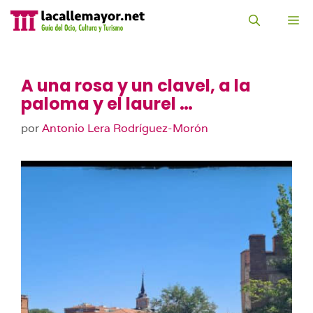
Saltar
al
M
contenido
A una rosa y un clavel, a la
paloma y el laurel …
por
Antonio Lera Rodríguez-Morón