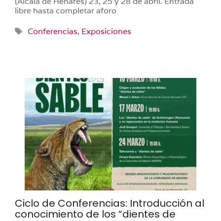
(Alcalá de Henares) 23, 25 y 28 de abril. Entrada
libre hasta completar aforo
Etiquetas
Conferencias
,
Exposiciones
Ciclo de Conferencias: Introducción al
conocimiento de los “dientes de