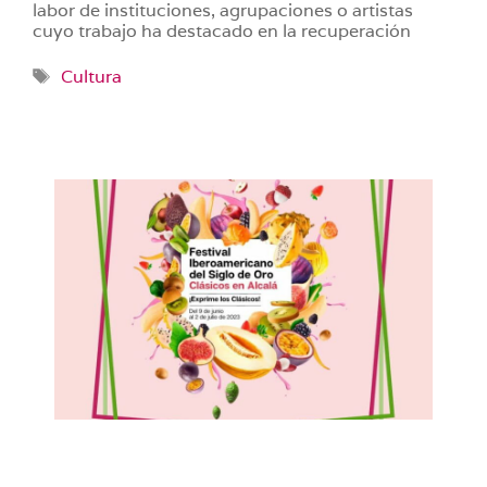
labor de instituciones, agrupaciones o artistas
cuyo trabajo ha destacado en la recuperación
Etiquetas
Cultura
Clásicos en Alcalá. XXII Festival
Iberoamericano del Siglo de Oro de la