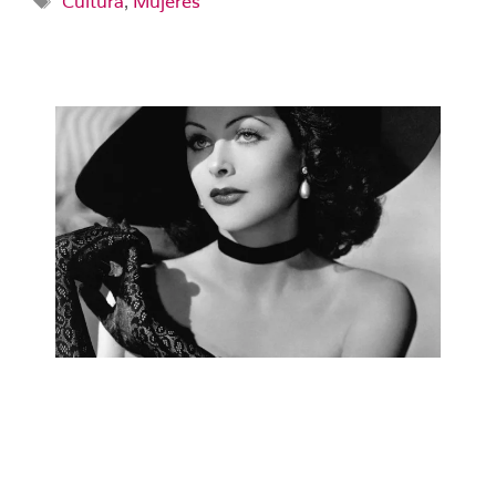
Cultura
,
Mujeres
¿Sabes quién fue la actriz que
interpretó a Dalila, en la película
Samson and Delilah?
Hedwig Eva Maria Kiesler Mujeres Infinitas por Luci
Nevado Sansón y Dalila (Samson and Delilah) es