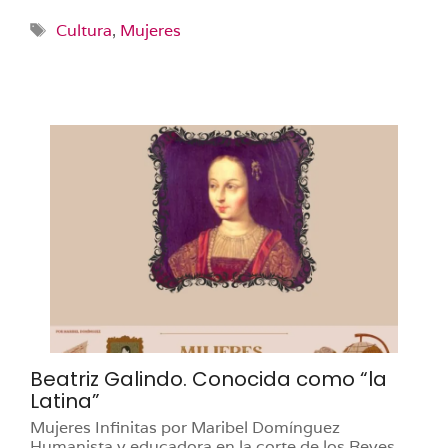
Etiquetas
Cultura
,
Mujeres
Beatriz Galindo. Conocida como “la
Latina”
Mujeres Infinitas por Maribel Domínguez
Humanista y educadora en la corte de los Reyes