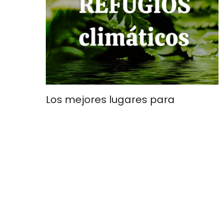
Los mejores lugares para
refugiarse del calor. Refugios
climáticos en Madrid
Refúgiate del calor Los veranos siempre han
sido calurosos, es verdad, pero que estamos
inmersos en un cambio climático que