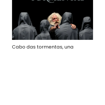
Cabo das tormentas, una
deliciosa sorpresa en el Festival
de Clásicos
Portugal en el Festival de Clásicos. Venía
avalada por ser la propuesta ganadora del
Almagro Off del pasado 2025 en