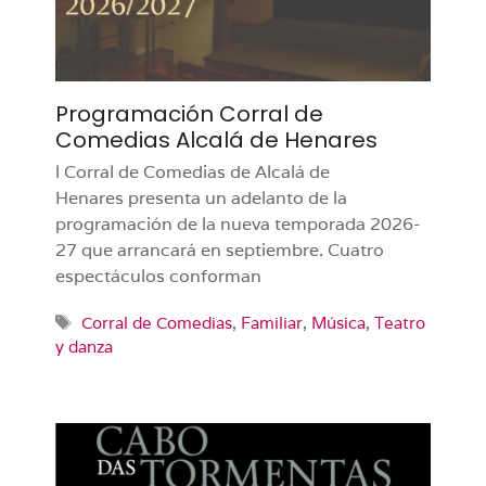
Programación Corral de
Comedias Alcalá de Henares
l Corral de Comedias de Alcalá de
Henares presenta un adelanto de la
programación de la nueva temporada 2026-
27 que arrancará en septiembre. Cuatro
espectáculos conforman
Etiquetas
Corral de Comedias
,
Familiar
,
Música
,
Teatro
y danza