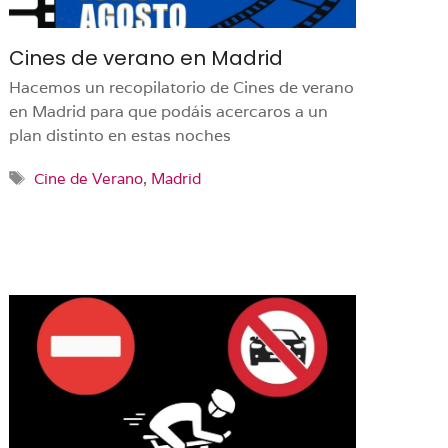
Cines de verano en Madrid
Hacemos un recopilatorio de Cines de verano
en Madrid para que podáis acercaros a un
plan distinto en estas noches
Etiquetas
Cine de Verano
,
Madrid