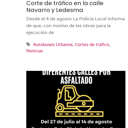
Corte de tráfico en la calle
Navarro y Ledesma
Desde el 4 de agosto La Policía Local informa
de que, con motivo de las obras para la
ejecución de
Etiquetas
Autobuses Urbanos
,
Cortes de tráfico
,
Noticias