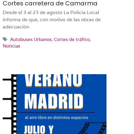
Cortes carretera de Camarma
Desde el 3 al 23 de agosto La Policía Local
informa de que, con motivo de las obras de
adecuación
Etiquetas
Autobuses Urbanos
,
Cortes de tráfico
,
Noticias