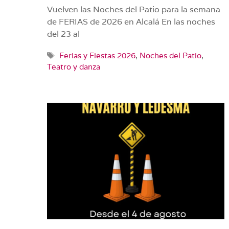
Vuelven las Noches del Patio para la semana
de FERIAS de 2026 en Alcalá En las noches
del 23 al
Etiquetas
Ferias y Fiestas 2026
,
Noches del Patio
,
Teatro y danza