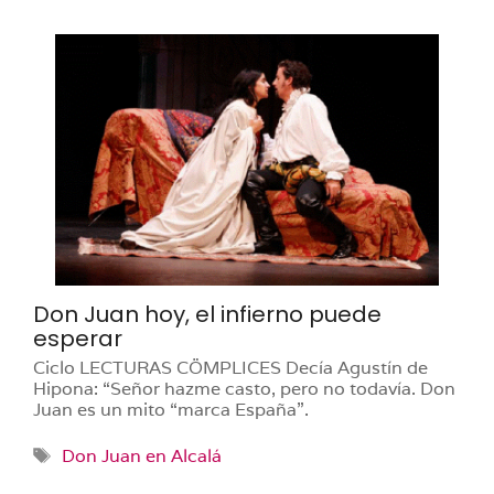
Don Juan hoy, el infierno puede
esperar
Ciclo LECTURAS CÖMPLICES Decía Agustín de
Hipona: “Señor hazme casto, pero no todavía. Don
Juan es un mito “marca España”.
Etiquetas
Don Juan en Alcalá