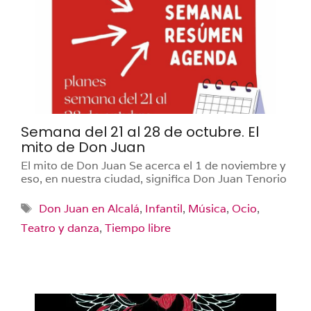
Semana del 21 al 28 de octubre. El
mito de Don Juan
El mito de Don Juan Se acerca el 1 de noviembre y
eso, en nuestra ciudad, significa Don Juan Tenorio
Etiquetas
Don Juan en Alcalá
,
Infantil
,
Música
,
Ocio
,
Teatro y danza
,
Tiempo libre