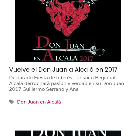
Vuelve el Don Juan a Alcalá en 2017
Declarado Fiesta de Interés Turístico Regional
Alcalá derrochará pasión y verdad en su Don Juan
2017 Guillermo Serrano y Ana
Etiquetas
Don Juan en Alcalá