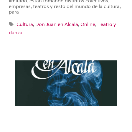
limitado, están tomando distintos colectivos,
empresas, teatros y resto del mundo de la cultura,
para
Etiquetas
Cultura
,
Don Juan en Alcalá
,
Online
,
Teatro y
danza