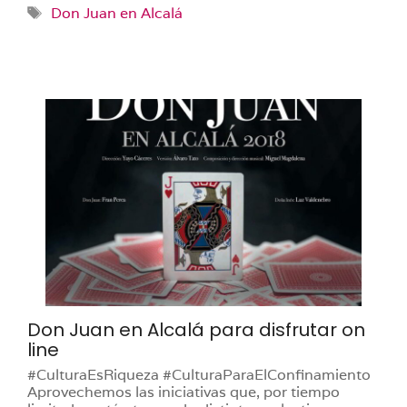
Etiquetas
Don Juan en Alcalá
Don Juan en Alcalá para disfrutar on
line
#CulturaEsRiqueza #CulturaParaElConfinamiento
Aprovechemos las iniciativas que, por tiempo