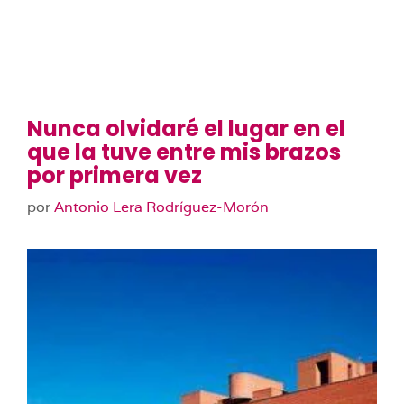
Nunca olvidaré el lugar en el
que la tuve entre mis brazos
por primera vez
por
Antonio Lera Rodríguez-Morón