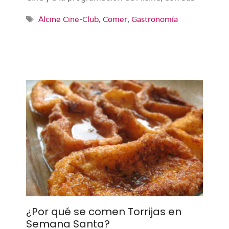
Etiquetas
Alcine Cine-Club
,
Comer
,
Gastronomía
¿Por qué se comen Torrijas en
Semana Santa?