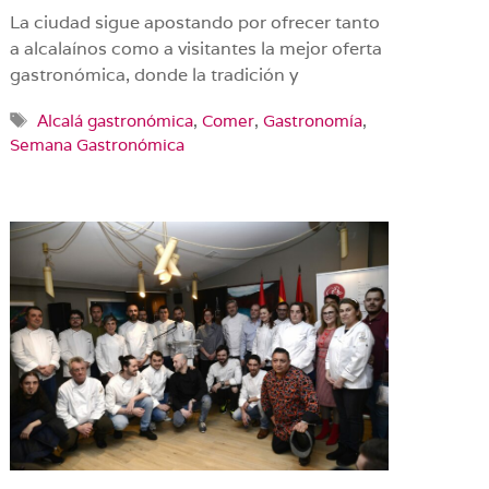
La ciudad sigue apostando por ofrecer tanto
a alcalaínos como a visitantes la mejor oferta
gastronómica, donde la tradición y
Etiquetas
Alcalá gastronómica
,
Comer
,
Gastronomía
,
Semana Gastronómica