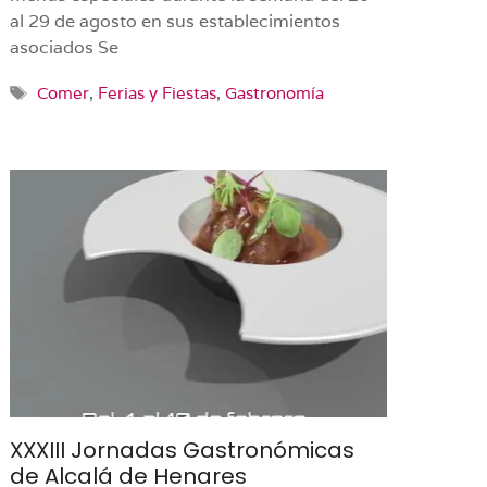
al 29 de agosto en sus establecimientos
asociados Se
Etiquetas
Comer
,
Ferias y Fiestas
,
Gastronomía
XXXIII Jornadas Gastronómicas
de Alcalá de Henares