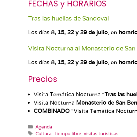
FECHAS y HORARIOS
Tras las huellas de Sandoval
Los días
8, 15, 22 y 29 de julio
, en
horari
Visita Nocturna al Monasterio de San
Los días
8, 15, 22 y 29 de julio
, en
horari
Precios
Visita Temática Nocturna “
Tras las hue
Visita Nocturna
Monasterio de San Ber
COMBINADO
“Visita Temática Noctur
Categorías
Agenda
Etiquetas
Cultura
,
Tiempo libre
,
visitas turisticas