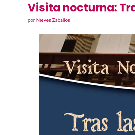
Visita nocturna: Tr
por
Nieves Zaballos