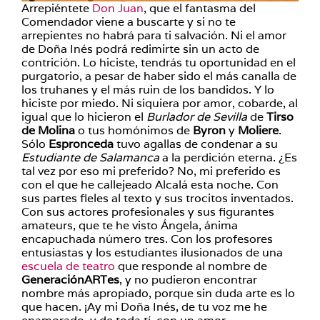
Arrepiéntete
Don Juan
, que el fantasma del
Comendador viene a buscarte y si no te
arrepientes no habrá para ti salvación. Ni el amor
de Doña Inés podrá redimirte sin un acto de
contrición. Lo hiciste, tendrás tu oportunidad en el
purgatorio, a pesar de haber sido el más canalla de
los truhanes y el más ruin de los bandidos. Y lo
hiciste por miedo. Ni siquiera por amor, cobarde, al
igual que lo hicieron el
Burlador de Sevilla
de
Tirso
de Molina
o tus homónimos de
Byron
y
Moliere
.
Sólo
Espronceda
tuvo agallas de condenar a su
Estudiante de Salamanca
a la perdición eterna. ¿Es
tal vez por eso mi preferido? No, mi preferido es
con el que he callejeado Alcalá esta noche. Con
sus partes fieles al texto y sus trocitos inventados.
Con sus actores profesionales y sus figurantes
amateurs, que te he visto Ángela, ánima
encapuchada número tres. Con los profesores
entusiastas y los estudiantes ilusionados de una
escuela de teatro
que responde al nombre de
GeneraciónARTes
, y no pudieron encontrar
nombre más apropiado, porque sin duda arte es lo
que hacen. ¡Ay mi Doña Inés, de tu voz me he