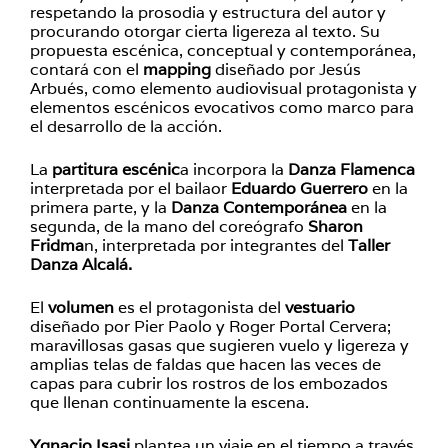
respetando la prosodia y estructura del autor y
procurando otorgar cierta ligereza al texto. Su
propuesta escénica, conceptual y contemporánea,
contará con el
mapping
diseñado por Jesús
Arbués, como elemento audiovisual protagonista y
elementos escénicos evocativos como marco para
el desarrollo de la acción.
La
partitura escénic
a incorpora la
Danza Flamenca
interpretada por el bailaor
Eduardo Guerrero
en la
primera parte, y la
Danza Contemporánea
en la
segunda, de la mano del coreógrafo
Sharon
Fridma
n, interpretada por integrantes del
Taller
Danza Alcalá.
El
volumen
es el protagonista del
vestuario
diseñado por Pier Paolo y Roger Portal Cervera;
maravillosas gasas que sugieren vuelo y ligereza y
amplias telas de faldas que hacen las veces de
capas para cubrir los rostros de los embozados
que llenan continuamente la escena.
Ygnacio Isasi
plantea un viaje en el tiempo a través