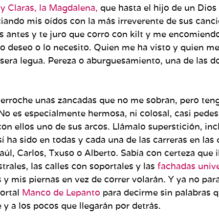
 y Claras, la Magdalena,
que hasta el hijo de un Dios 
iando mis oídos con la más irreverente de sus canc
as antes y te juro que corro con kilt y me encomiend
o, lo deseo o lo necesito. Quien me ha visto y quien 
ra legua. Pereza o aburguesamiento, una de las dos 
derroche unas zancadas que no me sobran, pero ten
o es especialmente hermosa, ni colosal, casi pedestr
con ellos uno de sus arcos. Llámalo superstición, in
sí ha sido en todas y cada una de las carreras en la
, Carlos, Txuso o Alberto. Sabía con certeza que ib
strales, las calles con soportales y las
fachadas unive
as y mis piernas en vez de correr volarán. Y ya no pa
ortal
Manco de Lepanto
para decirme sin palabras 
y a los pocos que llegarán por detrás.