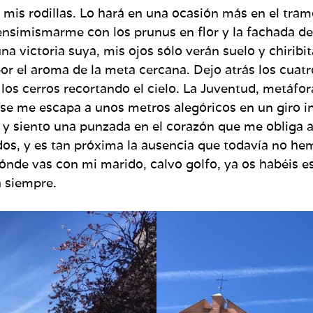
 mis rodillas. Lo hará en una ocasión más en el tramo
ensimismarme con los prunus en flor y la fachada de 
na victoria suya, mis ojos sólo verán suelo y chiribi
por el aroma de la meta cercana. Dejo atrás los cuatro
e los cerros recortando el cielo. La Juventud, metáf
 se me escapa a unos metros alegóricos en un giro 
da, y siento una punzada en el corazón que me oblig
dos, y es tan próxima la ausencia que todavía no h
ónde vas con mi marido, calvo golfo, ya os habéis 
 siempre.