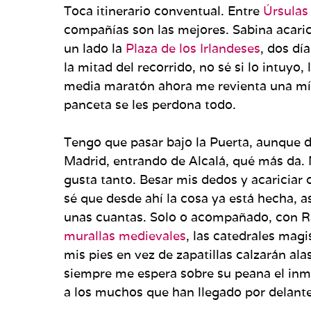
Toca itinerario conventual. Entre
Úrsulas
compañías son las mejores. Sabina acaric
un lado la
Plaza de los Irlandeses
, dos dí
la mitad del recorrido, no sé si lo intuy
media maratón ahora me revienta una míse
panceta se les perdona todo.
Tengo que pasar bajo la Puerta, aunque 
Madrid, entrando de Alcalá, qué más da. N
gusta tanto. Besar mis dedos y acariciar 
sé que desde ahí la cosa ya está hecha, a
unas cuantas. Solo o acompañado, con Raúl
murallas medievales
, las catedrales magi
mis pies en vez de zapatillas calzarán al
siempre me espera sobre su peana el inm
a los muchos que han llegado por delante 