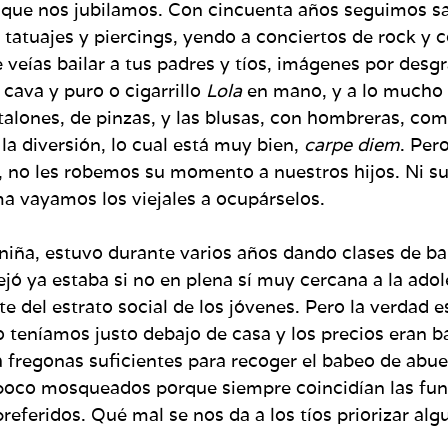
a que nos jubilamos. Con cincuenta años seguimos sa
 tatuajes y piercings, yendo a conciertos de rock y
veías bailar a tus padres y tíos, imágenes por desgr
cava y puro o cigarrillo
Lola
en mano, y a lo mucho y
talones, de pinzas, y las blusas, con hombreras, c
la diversión, lo cual está muy bien,
carpe diem
. Per
 no les robemos su momento a nuestros hijos. Ni su
a vayamos los viejales a ocupárselos.
 niña, estuvo durante varios años dando clases de b
ejó ya estaba si no en plena sí muy cercana a la ad
 del estrato social de los jóvenes. Pero la verdad es
o teníamos justo debajo de casa y los precios eran b
a fregonas suficientes para recoger el babeo de ab
poco mosqueados porque siempre coincidían las fun
referidos. Qué mal se nos da a los tíos priorizar alg