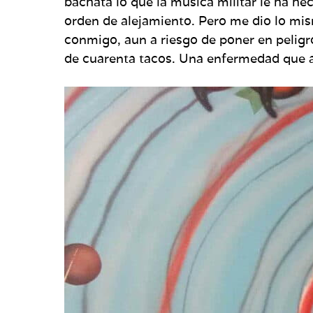
bachata lo que la música militar le ha he
orden de alejamiento. Pero me dio lo mism
conmigo, aun a riesgo de poner en peligr
de cuarenta tacos. Una enfermedad que a