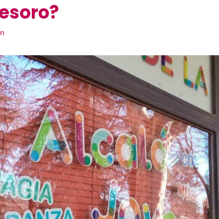
tesoro?
ón