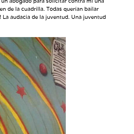
n un abogado para solicitar contra mí una
n de la cuadrilla. Todas querían bailar
! La audacia de la juventud. Una juventud