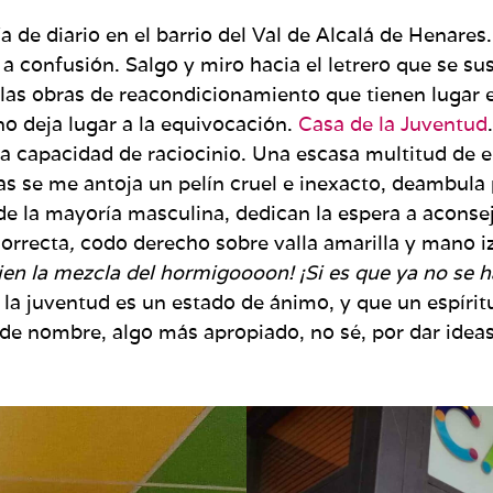
a de diario en el barrio del Val de Alcalá de Henares
a confusión. Salgo y miro hacia el letrero que se su
las obras de reacondicionamiento que tienen lugar 
 no deja lugar a la equivocación.
Casa de la Juventud
ada capacidad de raciocinio. Una escasa multitud de
s se me antoja un pelín cruel e inexacto, deambula p
 de la mayoría masculina, dedican la espera a aconsej
correcta
,
codo derecho sobre valla amarilla y mano i
ien la mezcla del hormigoooon! ¡Si es que ya no se 
a juventud es un estado de ánimo, y que un espíritu 
de nombre, algo más apropiado, no sé, por dar idea