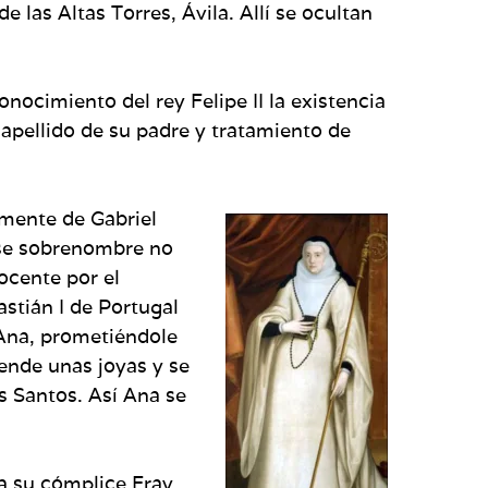
las Altas Torres, Ávila. Allí se ocultan
ocimiento del rey Felipe II la existencia
l apellido de su padre y tratamiento de
amente de Gabriel
ese sobrenombre no
ocente por el
astián I de Portugal
a Ana, prometiéndole
vende unas joyas y se
os Santos. Así Ana se
a su cómplice Fray