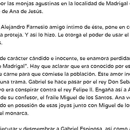
las monjas agustinas en la localidad de Madrigal de 
 de Ana de Jesús.
Alejandro Farnesio amigo íntimo de éste, pone en con
 proteja. Y así lo hizo. Le otorga el poder de usar e
s.
 de carácter cándido e inocente, se enamora perdid
e Madrigal”. Hay que aclarar que era conocido por 
 carne para que comiese la población. Este amor in
 una trama. Gabriel se hace pasar por el rey Don Seb
vo era conspirar contra el rey Felipe II. Engaña así 
 de su confesor, el fraile Miguel de los Santos. Ana 
enido en posesión de esas joyas junto con Miguel de l
 el monarca.
ejecutar y desmembrar a Gabriel Espinosa, así como 