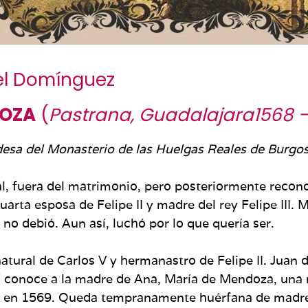
el Domínguez
DOZA
(
Pastrana, Guadalajara1568 –
esa del Monasterio de las Huelgas Reales de Burgos
l, fuera del matrimonio, pero posteriormente recon
arta esposa de Felipe II y madre del rey Felipe III. M
 debió. Aun así, luchó por lo que quería ser.
tural de Carlos V y hermanastro de Felipe II. Juan 
sí conoce a la madre de Ana, María de Mendoza, una n
na en 1569. Queda tempranamente huérfana de madr