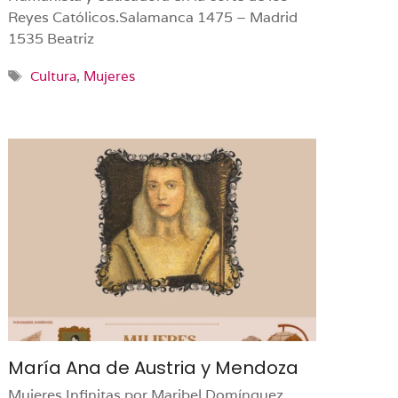
Reyes Católicos.Salamanca 1475 – Madrid
1535 Beatriz
Etiquetas
Cultura
,
Mujeres
María Ana de Austria y Mendoza
Mujeres Infinitas por Maribel Domínguez