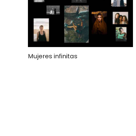
Mujeres infinitas
Estamos de enhorabuena! Retomamos esta
sección con una nueva colaboradora de
lacalllemayor que nos hará llegar sus
artículos sobre Mujeres