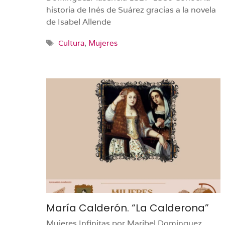
historia de Inés de Suárez gracias a la novela
de Isabel Allende
Etiquetas
Cultura
,
Mujeres
María Calderón. “La Calderona”
Mujeres Infinitas por Maribel Domínguez