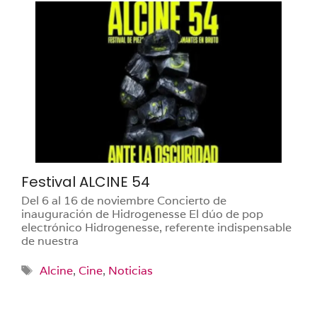
Festival ALCINE 54
Del 6 al 16 de noviembre Concierto de
inauguración de Hidrogenesse El dúo de pop
electrónico Hidrogenesse, referente indispensable
de nuestra
Etiquetas
Alcine
,
Cine
,
Noticias