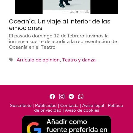
Oceanía. Un viaje al interior de las
emociones
El pasado domingo 12 de febrero tuvimos la
inmensa suerte de acudir a la representación de
Oceanía en el Teatro
Etiquetas
Artículo de opinion
,
Teatro y danza
Suscríbete
|
Publicidad
|
Contacta
|
Aviso legal
|
Política
de privacidad
|
Aviso de cookies