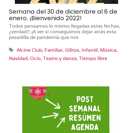
Semana del 30 de diciembre al 6 de
enero. ¡Bienvenido 2022!
Todos pensamos lo mismo llegadas estas fechas,
¿verdad?: ¡A ver si conseguimos dejar atrás esta
pesadilla de pandemia que nos
Etiquetas
Alcine Club
,
Familiar
,
Gilitos
,
Infantil
,
Música
,
Navidad
,
Ocio
,
Teatro y danza
,
Tiempo libre