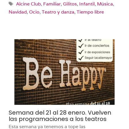
Etiquetas
Alcine Club
,
Familiar
,
Gilitos
,
Infantil
,
Música
,
Navidad
,
Ocio
,
Teatro y danza
,
Tiempo libre
Semana del 21 al 28 enero. Vuelven
las programaciones a los teatros
Esta semana ya tenemos a tope las