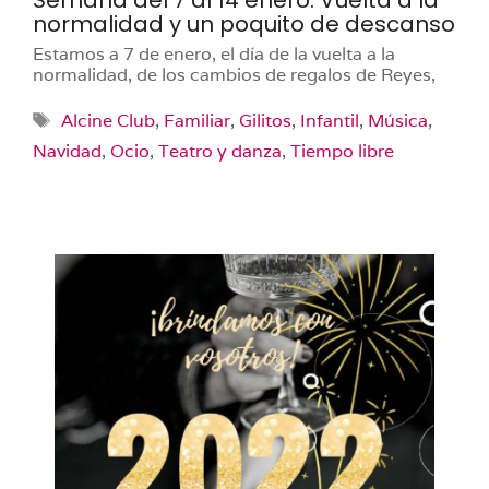
Semana del 7 al 14 enero. Vuelta a la
normalidad y un poquito de descanso
Estamos a 7 de enero, el día de la vuelta a la
normalidad, de los cambios de regalos de Reyes,
Etiquetas
Alcine Club
,
Familiar
,
Gilitos
,
Infantil
,
Música
,
Navidad
,
Ocio
,
Teatro y danza
,
Tiempo libre