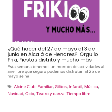
¿Qué hacer del 27 de mayo al 3 de
junio en Alcalá de Henares?. Orgullo
Friki, Fiestas distrito y mucho más
Esta semana tenemos un montón de actividades al
aire libre que seguro podemos disfrutar: El 25 de
mayo se ha
Etiquetas
Alcine Club
,
Familiar
,
Gilitos
,
Infantil
,
Música
,
Navidad
,
Ocio
,
Teatro y danza
,
Tiempo libre