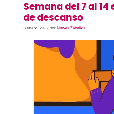
Semana del 7 al 14 
de descanso
8 enero, 2022
por
Nieves Zaballos