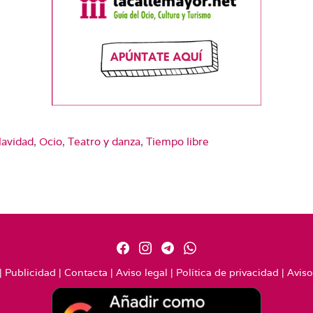
avidad
,
Ocio
,
Teatro y danza
,
Tiempo libre
|
Publicidad
|
Contacta
|
Aviso legal
|
Política de privacidad
|
Aviso