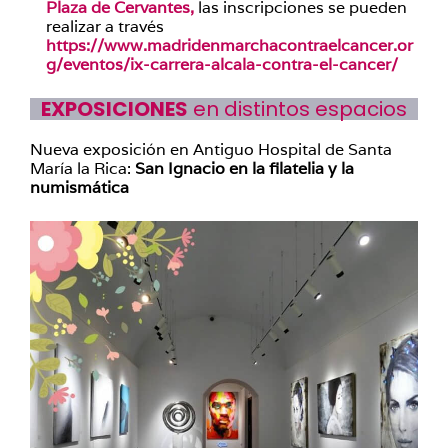
Plaza de Cervantes,
las inscripciones se pueden
realizar a través
https://www.madridenmarchacontraelcancer.or
g/eventos/ix-carrera-alcala-contra-el-cancer/
EXPOSICIONES
en distintos espacios
Nueva exposición en Antiguo Hospital de Santa
María la Rica:
San Ignacio en la filatelia y la
numismática