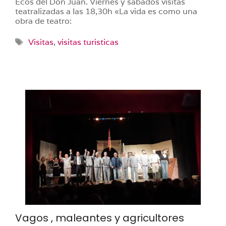
Ecos del Don Juan. Viernes y sábados visitas
teatralizadas a las 18,30h «La vida es como una
obra de teatro:
Etiquetas
Visitas
,
visitas turisticas
Vagos , maleantes y agricultores