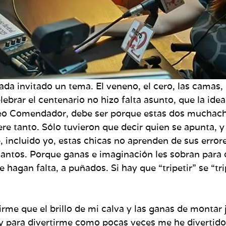
da invitado un tema. El veneno, el cero, las camas, l
lebrar el centenario no hizo falta asunto, que la id
reo Comendador, debe ser porque estas dos muchacha
ere tanto. Sólo tuvieron que decir quien se apunta, y
 incluido yo, estas chicas no aprenden de sus errore
cuantos. Porque ganas e imaginación les sobran para
ue hagan falta, a puñados. Si hay que “tripetir” se “t
irme que el brillo de mi calva y las ganas de montar
 y para divertirme como pocas veces me he divertido 