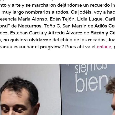
ento y arte y se marcharon dejándome un recuerdo i
ía muy largo nombrarlos a todos. Os jodéis, voy a hac
resencia María Alonso, Edén Tejón, Lidia Luque, Carli
onti” de
Nocturnos
, Toño G. San Martín de
Adiós Co
ndez, Esteban García y Alfredo Álvarez de
Razón y C
mo, no quisiera olvidarme del chico de los recados, J
seando escuchar el programa? Pues ahí va el
enlace
,