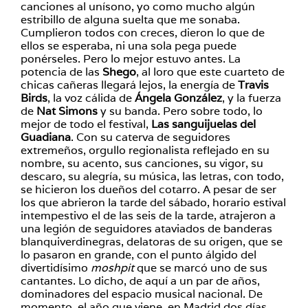
canciones al unísono, yo como mucho algún
estribillo de alguna suelta que me sonaba.
Cumplieron todos con creces, dieron lo que de
ellos se esperaba, ni una sola pega puede
ponérseles. Pero lo mejor estuvo antes. La
potencia de las
Shego
, al loro que este cuarteto de
chicas cañeras llegará lejos, la energía de
Travis
Birds
, la voz cálida de
Ángela González
, y la fuerza
de
Nat Simons
y su banda. Pero sobre todo, lo
mejor de todo el festival,
Las sanguijuelas del
Guadiana
. Con su caterva de seguidores
extremeños, orgullo regionalista reflejado en su
nombre, su acento, sus canciones, su vigor, su
descaro, su alegría, su música, las letras, con todo,
se hicieron los dueños del cotarro. A pesar de ser
los que abrieron la tarde del sábado, horario estival
intempestivo el de las seis de la tarde, atrajeron a
una legión de seguidores ataviados de banderas
blanquiverdinegras, delatoras de su origen, que se
lo pasaron en grande, con el punto álgido del
divertidísimo
moshpit
que se marcó uno de sus
cantantes. Lo dicho, de aquí a un par de años,
dominadores del espacio musical nacional. De
momento, el año que viene, en Madrid dos días