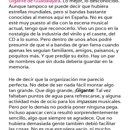
Gigante de Guadalajara
. Lo mejor, lo desconocido.
Aunque tampoco se puede decir que hubiera
estrellas mundiales, pero sí bandas bastante
conocidas al menos aquí en España. No es que
esté muy puesto al día con la escena musical
actual, tengo que reconocerlo. Vivo un poco en la
nostalgia de la industria del vinilo y el casete, del
CD a lo sumo. Pero dentro de unos años podré
presumir de que vi a bandas de gran fama cuando
apenas les seguían familiares, amigos, paisanos, y
poquitos más. Y que predije su éxito. Hay un par
de nombres que sin duda debería guardar en la
memoria.
He de decir que la organización me pareció
perfecta. No debe de ser nada fácil montar algo
tan grande. Que digo grande, ¡
Gigante
! Tal vez
faltaban puntos de agua para refrescarse, y alguna
actividad más de ocio para los
impasses
musicales.
Pero por lo demás no podría poner ninguna pega.
Incluso aparcar cerca resultó sorprendentemente
sencillo, algo que siempre se agradece. Que no
hubiera demasiada gente también debió facilitar
las cosas. No es que estuviera vacío, ni mucho