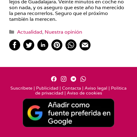
lejos de Guadalajara. Veinte minutos en coche no
son nada, y os aseguro que este año ha merecido
la pena recorrerlos. Seguro que el próximo
también la merecen.
Categorías
Actualidad
,
Nuestra opinión
Suscríbete
|
Publicidad
|
Contacta
|
Aviso legal
|
Política
de privacidad
|
Aviso de cookies