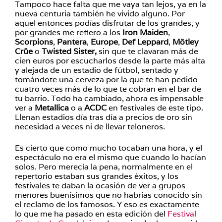
Tampoco hace falta que me vaya tan lejos, ya en la
nueva centuria también he vivido alguno. Por
aquel entonces podías disfrutar de los grandes, y
por grandes me refiero a los
Iron Maiden
,
Scorpions
,
Pantera
,
Europe
,
Def Leppard
,
Mötley
Crüe
o
Twisted Sister,
sin que te clavaran más de
cien euros por escucharlos desde la parte más alta
y alejada de un estadio de fútbol, sentado y
tomándote una cerveza por la que te han pedido
cuatro veces más de lo que te cobran en el bar de
tu barrio. Todo ha cambiado, ahora es impensable
ver a
Metallica
o a
ACDC
en festivales de este tipo.
Llenan estadios día tras día a precios de oro sin
necesidad a veces ni de llevar teloneros.
Es cierto que como mucho tocaban una hora, y el
espectáculo no era el mismo que cuando lo hacían
solos. Pero merecía la pena, normalmente en el
repertorio estaban sus grandes éxitos, y los
festivales te daban la ocasión de ver a grupos
menores buenísimos que no habrías conocido sin
el reclamo de los famosos. Y eso es exactamente
lo que me ha pasado en esta edición del
Festival