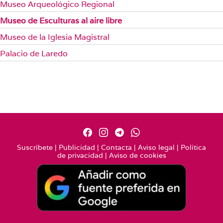
Museo Arqueológico Regional
Museo de Esculturas al aire libre
Museo de la Iglesia Magistral
Palacio de Laredo
Suscríbete
|
Publicidad
|
Contacta
|
Aviso legal
|
Política
de privacidad
|
Aviso de cookies