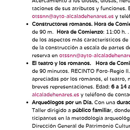
Acercamiento a los dioses, dio­sas, hé
taciones de sus atributos y funciones. 
otssnn@ayto-alcaladehenares.es
y telé
Constructores romanos.
Hora de Comi
de 90 m.
Hora de Comienzo
: 11:00 h.
de los aspectos más característi­cos de 
de la construcción a escala de partes d
reserva en
otssnn@ayto-alcaladehenar
El teatro y los romanos.
Hora de Comi
de 90 minutos. RECINTO Foro-Re­gio II
apreciadas por los romanos, el teatro, 
breves representaciones. Edad:
6 a 14 
alcaladehenares.es
y teléfono de cont
Arqueólogos por un Día.
Con una
dura­
Taller dirigido a
público familia
r, donde
ticipantes en la metodología arqueológ
Dirección General de Patrimo­nio Cultu