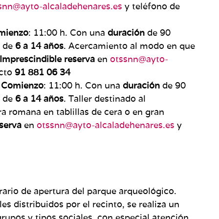
snn@ayto-alcaladehenares.es
y teléfono de
mienzo
: 11:00 h. Con una
duración
de 90
 de
6 a 14 años
. Acercamiento al modo en que
Imprescindible reserva
en
otssnn@ayto-
acto
91 881 06 34
 Comienzo
: 11:00 h. Con una
duración
de 90
 de
6 a 14 años
. Taller destinado al
a romana en tablillas de cera o en gran
eserva
en
otssnn@ayto-alcaladehenares.es
y
orario de aper­tura del parque arqueológico.
 distribuidos por el recinto, se reali­za un
rupos y tipos sociales, con especial atención