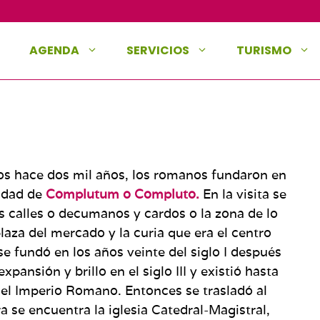
AGENDA
SERVICIOS
TURISMO
os hace dos mil años, los romanos fundaron en
iudad de
Complutum o Compluto.
En la visita se
s calles o decu­manos y cardos o la zona de lo
laza del mercado y la curia que era el centro
e fundó en los años veinte del siglo I después
ansión y brillo en el siglo III y existió hasta
a del Imperio Roma­no. Entonces se trasladó al
se encuentra la iglesia Catedral-Magistral,