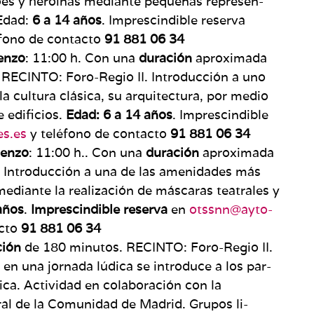
roes y heroínas mediante pequeñas represen­
Edad:
6 a 14 años
. Imprescindible reserva
fono de contacto
91 881 06 34
enzo
: 11:00 h. Con una
dura­ción
aproximada
 . RECINTO: Foro-Regio II. Introducción a uno
la cultura clásica, su arquitectura, por medio
e edificios.
Edad: 6 a 14 años
. Imprescindible
es.es
y teléfono de contacto
91 881 06 34
enzo
: 11:00 h.. Con una
dura­ción
aproximada
. Introducción a una de las amenidades más
mediante la realización de máscaras tea­trales y
años
.
Imprescindible reserva
en
otssnn@ayto-
acto
91 881 06 34
ción
de 180 minutos. RECINTO: Foro-Regio II.
 en una jornada lúdica se introduce a los par­
ica. Actividad en colaboración con la
ral de la Comunidad de Madrid. Grupos li­