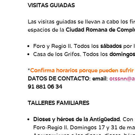
VISITAS GUIADAS
Las visitas guiadas se llevan a cabo los f
espacios de la
Ciudad Romana de Compl
Foro y Regio II. Todos los
sábados
por 
Casa de los Grifos. Todos los
domingo
*
Confirma horarios porque pueden sufrir
DATOS DE CONTACTO
:
email
:
otssnn@a
91 881 06 34
TALLERES FAMILIARES
Dioses y héroes de la Antigüedad
. Con
Fo­ro-Regio II. Domingos 17 y 31 de mar