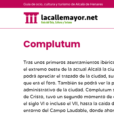
Saltar
Guía de ocio, cultura y turismo de Alcalá de Henares
al
contenido
Complutum
Tras unos primeros asentamientos ibéric
el extremo oeste de la ac­tual Alcalá la c
podrá apreciar el trazado de la ciudad, su
que era el foro. También se podrá ver la p
administrativo de la ciudad. Complutum s
de Cristo, tuvo un segundo momento de exp
el siglo VI o incluso el VII, hasta la caíd
entorno del Campo Laudable, donde ahora 