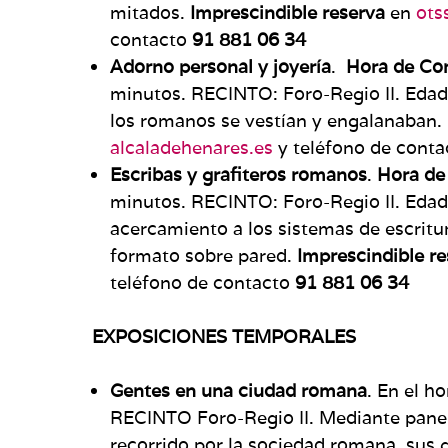
mitados.
Imprescindible reserva
en
ots
contacto
91 881 06 34
Adorno personal y joyería
.
Hora de Co
minutos. RECINTO: Foro-Regio II. Edad
los romanos se vestían y engalanaban.
alcaladehenares.es
y teléfono de cont
Escribas y grafiteros romanos
.
Hora de
minutos. RECINTO: Foro-Regio II. Edad
acercamiento a los sistemas de escritur
formato sobre pared.
Imprescindible r
teléfono de contacto
91 881 06 34
EXPOSICIONES TEMPORALES
Gentes en una ciudad romana
. En el h
RECINTO Foro-Regio II. Mediante paneles
recorrido por la sociedad romana, sus g