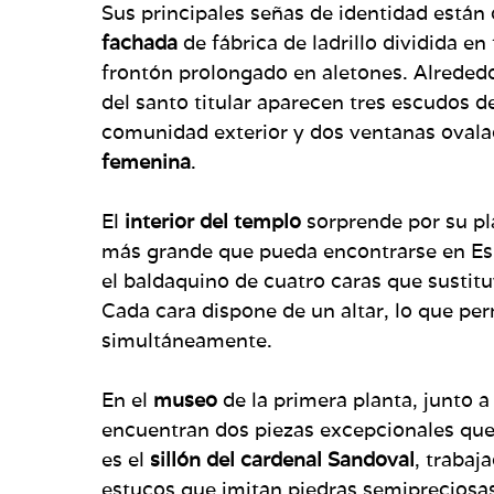
Sus principales señas de identidad están d
fachada
de fábrica de ladrillo dividida e
frontón prolongado en aletones. Alreded
del santo titular aparecen tres escudos d
comunidad exterior y dos ventanas ovala
femenina
.
El
interior del templo
sorprende por su pl
más grande que pueda encontrarse en Es
el baldaquino de cuatro caras que sustituy
Cada cara dispone de un altar, lo que pe
simultáneamente.
En el
museo
de la primera planta, junto a
encuentran dos piezas excepcionales que 
es el
sillón del cardenal Sandoval
, trabaj
estucos que imitan piedras semipreciosas