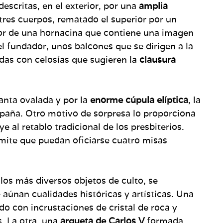
escritas, en el exterior, por una
amplia
n tres cuerpos, rematado el superior por un
or de una hornacina que contiene una imagen
el fundador, unos balcones que se dirigen a la
das con celosías que sugieren la
clausura
anta ovalada y por la
enorme cúpula elíptica
, la
paña. Otro motivo de sorpresa lo proporciona
e al retablo tradicional de los presbiterios.
rmite que puedan oficiarse cuatro misas
 los más diversos objetos de culto, se
aúnan cualidades históricas y artísticas. Una
ado con incrustaciones de cristal de roca y
. La otra, una
arqueta de Carlos V
formada