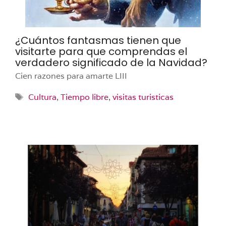
¿Cuántos fantasmas tienen que
visitarte para que comprendas el
verdadero significado de la Navidad?
Cien razones para amarte LIII
Etiquetas
Cultura
,
Tiempo libre
,
visitas turisticas