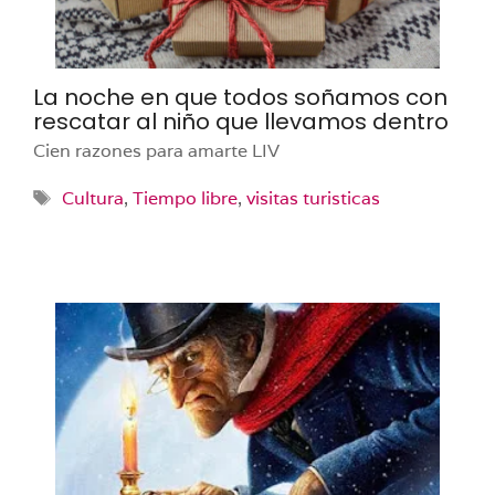
La noche en que todos soñamos con
rescatar al niño que llevamos dentro
Cien razones para amarte LIV
Etiquetas
Cultura
,
Tiempo libre
,
visitas turisticas