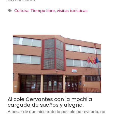
Etiquetas
Cultura
,
Tiempo libre
,
visitas turisticas
Al cole Cervantes con la mochila
cargada de sueños y alegría.
A pesar de que hice todo lo posible por evitarlo, no