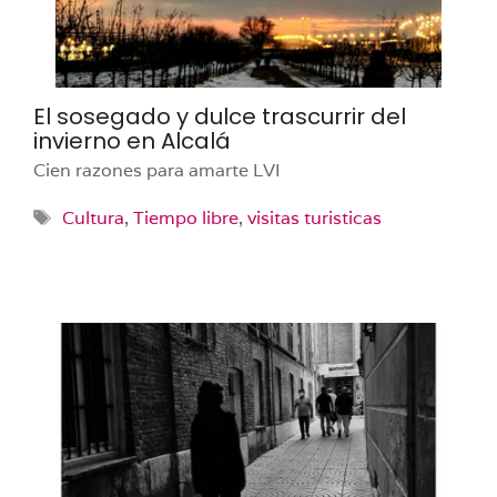
El sosegado y dulce trascurrir del
invierno en Alcalá
Cien razones para amarte LVI
Etiquetas
Cultura
,
Tiempo libre
,
visitas turisticas