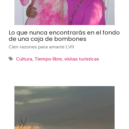
Lo que nunca encontrarás en el fondo
de una caja de bombones
Cien razones para amarte LVII
Etiquetas
Cultura
,
Tiempo libre
,
visitas turisticas