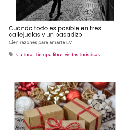
Cuando todo es posible en tres
callejuelas y un pasadizo
Cien razones para amarte LV
Etiquetas
Cultura
,
Tiempo libre
,
visitas turisticas