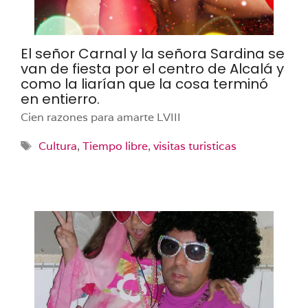
El señor Carnal y la señora Sardina se
van de fiesta por el centro de Alcalá y
como la liarían que la cosa terminó
en entierro.
Cien razones para amarte LVIII
Etiquetas
Cultura
,
Tiempo libre
,
visitas turisticas