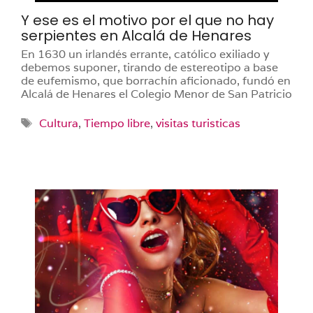
Y ese es el motivo por el que no hay
serpientes en Alcalá de Henares
En 1630 un irlandés errante, católico exiliado y
debemos suponer, tirando de estereotipo a base
de eufemismo, que borrachín aficionado, fundó en
Alcalá de Henares el Colegio Menor de San Patricio
Etiquetas
Cultura
,
Tiempo libre
,
visitas turisticas