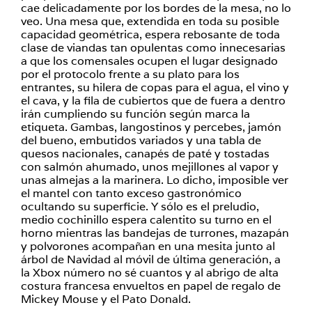
cae delicadamente por los bordes de la mesa, no lo
veo. Una mesa que, extendida en toda su posible
capacidad geométrica, espera rebosante de toda
clase de viandas tan opulentas como innecesarias
a que los comensales ocupen el lugar designado
por el protocolo frente a su plato para los
entrantes, su hilera de copas para el agua, el vino y
el cava, y la fila de cubiertos que de fuera a dentro
irán cumpliendo su función según marca la
etiqueta. Gambas, langostinos y percebes, jamón
del bueno, embutidos variados y una tabla de
quesos nacionales, canapés de paté y tostadas
con salmón ahumado, unos mejillones al vapor y
unas almejas a la marinera. Lo dicho, imposible ver
el mantel con tanto exceso gastronómico
ocultando su superficie. Y sólo es el preludio,
medio cochinillo espera calentito su turno en el
horno mientras las bandejas de turrones, mazapán
y polvorones acompañan en una mesita junto al
árbol de Navidad al móvil de última generación, a
la Xbox número no sé cuantos y al abrigo de alta
costura francesa envueltos en papel de regalo de
Mickey Mouse y el Pato Donald.