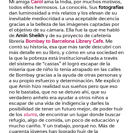
Mi amiga
Carol
ama la India, por muchos motivos,
todos ellos hermosos. La conocéis. Sus
fotografías
dan luminosidad a mis relatos y los elevan de su
inevitable mediocridad a una aceptable decencia
gracias a la belleza de las imágenes captadas por
el objetivo de su cámara. Ella fue la que me habló
de
Amin Sheikh
y de su proyecto de cafetería
librería
Bombay to Barcelona Library Cafe
. Me
contó su historia, esa que más tarde descubrí con
más detalle en su libro, y cómo en una sociedad en
la que la pobreza está institucionalizada a través
del sistema de “castas” él logró escapar de la
miseria que de niño lo tenía atrapado en las calles
de Bombay gracias a la ayuda de otras personas y
a su propio esfuerzo y determinación. Me explicó
que Amin hizo realidad sus sueños pero que eso
no le bastaba, que no se detuvo ahí, que su
verdadero anhelo era ayudar a otros niños a
escapar de una vida de indigencia y darles la
posibilidad de tener un futuro mejor, de poder huir
de los
slums
, de encontrar un lugar donde buscar
refugio, algo de comida, un poco de educación y
mucho cariño. Y un trabajo, porqué no. Más de
cuarenta jóvenes han logrado huir de la