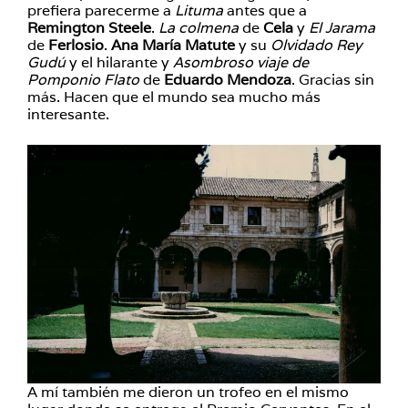
prefiera parecerme a
Lituma
antes que a
Remington Steele
.
La colmena
de
Cela
y
El Jarama
de
Ferlosio
.
Ana María Matute
y su
Olvidado Rey
Gudú
y el hilarante y
Asombroso viaje de
Pomponio Flato
de
Eduardo Mendoza
. Gracias sin
más. Hacen que el mundo sea mucho más
interesante.
A mí también me dieron un trofeo en el mismo