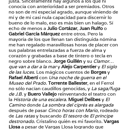
justa. Sinceramente hay algunos a los que ni
conocía con anterioridad a ser premiados. Otros
no son de mi especial agrado, aunque viniendo de
mí y de mi casi nula capacidad para discernir lo
bueno de lo malo, eso es más bien un halago. Sí
echo de menos a
Julio Cortázar
,
Juan Rulfo
o
Gabriel García Márquez
entre otros. Pero la
mayoría de los que llenan tan distinguida nómina
me han regalado maravillosas horas de placer con
sus palabras entrelazadas a fuerza de alma y
corazón y grabadas a base de tintero o tecla en
negro sobre blanco.
Jorge Guillén
y su
Clamor…
que van a dar a la mar
y
Alejo Carpentier
y
El siglo
de las luces
. Los mágicos cuentos de
Borges
y
Rafael Alberti
con
Una noche de guerra en el
Museo del Prado
.
Torrente Ballester
, en el Ferrol
no sólo nacían caudillos genocidas, y
La saga/fuga
de J.B.
y
Buero Vallejo
reinventando el teatro con
la
Historia de una escalera
.
Miguel Delibes
y
El
Camino
donde
La sombra del ciprés es alargada
después de pasar
Cinco horas con Mario
, rodeado
de
Las ratas
y buscando
El tesoro
de
El príncipe
destronado
. Cristalino quién es mi favorito.
Vargas
Llosa
a pesar de Vargas Llosa logrando que