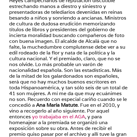
Reyes campechanos de reputación discutible
estrechando manos a diestro y siniestro y
presentadoras de telediarios devenidas en reinas
besando a niños y sonriendo a ancianas. Ministros
de cultura de dudosa erudición memorizando
títulos de libros y presidentes del gobierno de
incierta moralidad buscando compañeros de foto
con buena imagen. El alcalde de Alcalá que no
falte, la muchedumbre complutense debe ver a su
edil rodeado de la flor y nata de la política y la
cultura nacional. Y el premiado, claro, que no se
nos olvide. Lo más probable un varón de
nacionalidad española. Son las estadísticas. Más
de la mitad de los galardonados son españoles,
será que no hay muchos buenos escritores en
toda Hispanoamérica, y tan sólo seis de un total de
41 son mujeres. A mí me da que muy ecuánimes
no son. Recuerdo con especial cariño cuando se le
concedió a
Ana María Matute
. Fue en el 2010, y
vino a recogerlo al año siguiente. Por aquel
entonces
yo trabajaba en el AGA
, y para
homenajear a la premiada se organizó una
exposición sobre su obra. Antes de recibir el
premio quiso pasar por el archivo y allí tuve la gran