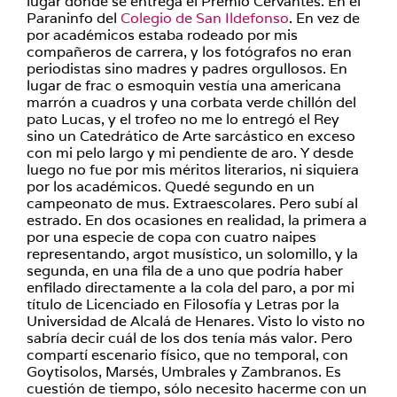
lugar donde se entrega el Premio Cervantes. En el
Paraninfo del
Colegio de San Ildefonso
. En vez de
por académicos estaba rodeado por mis
compañeros de carrera, y los fotógrafos no eran
periodistas sino madres y padres orgullosos. En
lugar de frac o esmoquin vestía una americana
marrón a cuadros y una corbata verde chillón del
pato Lucas, y el trofeo no me lo entregó el Rey
sino un Catedrático de Arte sarcástico en exceso
con mi pelo largo y mi pendiente de aro. Y desde
luego no fue por mis méritos literarios, ni siquiera
por los académicos. Quedé segundo en un
campeonato de mus. Extraescolares. Pero subí al
estrado. En dos ocasiones en realidad, la primera a
por una especie de copa con cuatro naipes
representando, argot musístico, un solomillo, y la
segunda, en una fila de a uno que podría haber
enfilado directamente a la cola del paro, a por mi
título de Licenciado en Filosofía y Letras por la
Universidad de Alcalá de Henares. Visto lo visto no
sabría decir cuál de los dos tenía más valor. Pero
compartí escenario físico, que no temporal, con
Goytisolos, Marsés, Umbrales y Zambranos. Es
cuestión de tiempo, sólo necesito hacerme con un