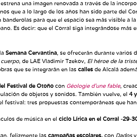
estrena una imagen renovada a través de la incorpo
nos que a lo largo de los años han sido parte del C
on banderolas para que el espacio sea más visible a l
ano. Es decir: que el Corral siga integrándose más en 
 la
Semana Cervantina
, se ofrecerán durante varios d
 cuerpo
, de LAE Vladimir Tzekov,
El héroe de la trist
obras que se integrarán en las
calles
de Alcalá ademá
del Festival de Otoño
con
Géologie d’une fable
, crea
pulación de objetos y sonidos. También vuelve, el
4 y
del festival: tres propuestas contemporáneas que han
culos de música en el
ciclo Lírica en el Corral -29-
an, felizmente las
campañas escolares,
con
Dados