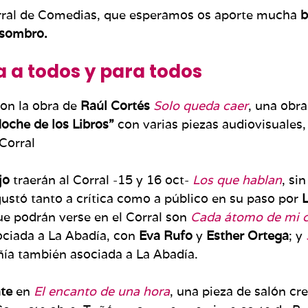
rral de Comedias, que esperamos os aporte mucha
b
asombro.
 a todos y para todos
on la obra de
Raúl Cortés
Solo queda caer
, una obra
oche de los Libros”
con varias piezas audiovisuales,
 Corral
jo
traerán al Corral -15 y 16 oct-
Los que hablan
, si
ustó tanto a crítica como a público en su paso por
ue podrán verse en el Corral son
Cada átomo de mi c
ociada a La Abadía, con
Eva Rufo
y
Esther Ortega
; y
ía también asociada a La Abadía.
te
en
El encanto de una hora
, una pieza de salón c