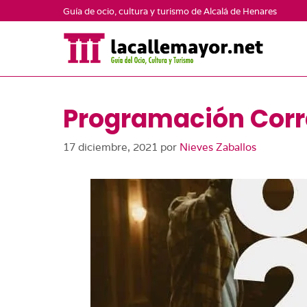
Saltar
Guía de ocio, cultura y turismo de Alcalá de Henares
al
contenido
Programación Corr
17 diciembre, 2021
por
Nieves Zaballos