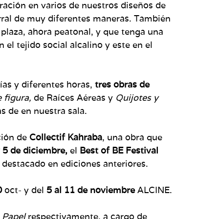
ración en varios de nuestros diseños de
orral de muy diferentes maneras. También
a plaza, ahora peatonal, y que tenga una
el tejido social alcalino y este en el
ías y diferentes horas,
tres obras de
e figura,
de Raíces Aéreas y
Quijotes y
s de en nuestra sala.
ción de
Collectif Kahraba
, una obra que
 5 de diciembre,
el
Best of BE Festival
 destacado en ediciones anteriores.
30
oct- y del
5 al 11 de noviembre
ALCINE.
y
Papel
respectivamente, a cargo de