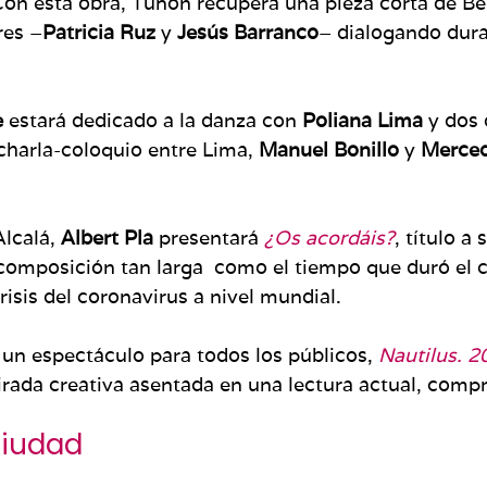
Con esta obra, Tuñón recupera una pieza corta de B
res –
Patricia Ruz
y
Jesús Barranco
– dialogando dur
e
estará dedicado a la danza con
Poliana Lima
y dos 
 charla-coloquio entre Lima,
Manuel Bonillo
y
Merced
Alcalá,
Albert Pla
presentará
¿Os acordáis?
, título a
mposición tan larga como el tiempo que duró el co
risis del coronavirus a nivel mundial.
, un espectáculo para todos los públicos,
Nautilus. 2
irada creativa asentada en una lectura actual, comp
ciudad