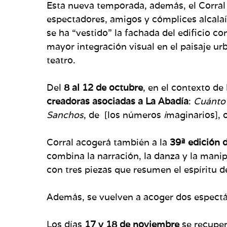
Esta nueva temporada, además, el Corral 
espectadores, amigos y cómplices alcalaí
se ha “vestido” la fachada del edificio c
mayor integración visual en el paisaje urb
teatro.
Del
8 al 12 de octubre
, en el contexto de
creadoras asociadas a La Abadía
:
Cuánto
Sanchos
, de [los números
i
maginarios], 
Corral acogerá también a la
39ª edición 
combina la narración, la danza y la mani
con tres piezas que resumen el espíritu 
Además, se vuelven a acoger dos espectá
Los días
17 y 18 de noviembre
se recuper