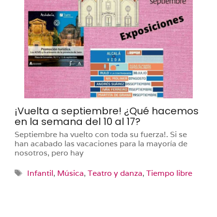
¡Vuelta a septiembre! ¿Qué hacemos
en la semana del 10 al 17?
Septiembre ha vuelto con toda su fuerza!. Si se
han acabado las vacaciones para la mayoría de
nosotros, pero hay
Etiquetas
Infantil
,
Música
,
Teatro y danza
,
Tiempo libre