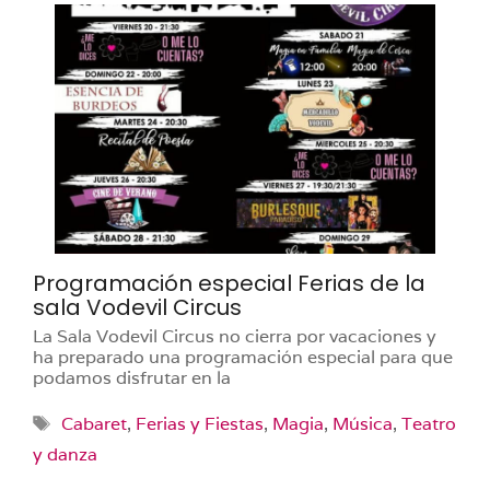
Programación especial Ferias de la
sala Vodevil Circus
La Sala Vodevil Circus no cierra por vacaciones y
ha preparado una programación especial para que
podamos disfrutar en la
Etiquetas
Cabaret
,
Ferias y Fiestas
,
Magia
,
Música
,
Teatro
y danza