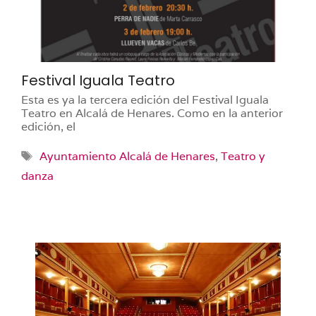
Festival Iguala Teatro
Esta es ya la tercera edición del Festival Iguala
Teatro en Alcalá de Henares. Como en la anterior
edición, el
Etiquetas
Ayuntamiento Alcalá de Henares
,
Teatro y
danza