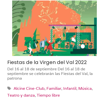
Fiestas de la Virgen del Val 2022
Del 16 al 18 de septiembre Del 16 al 18 de
septiembre se celebrarán las Fiestas del Val, la
patrona
Etiquetas
Alcine Cine-Club
,
Familiar
,
Infantil
,
Música
,
Teatro y danza
,
Tiempo libre