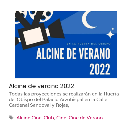
Alcine de verano 2022
Todas las proyecciones se realizarán en la Huerta
del Obispo del Palacio Arzobispal en la Calle
Cardenal Sandoval y Rojas,
Etiquetas
Alcine Cine-Club
,
Cine
,
Cine de Verano