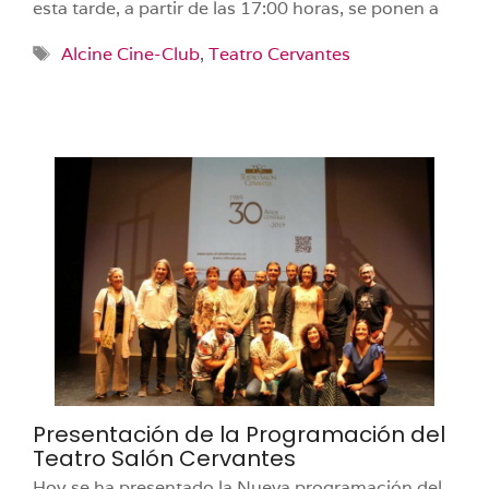
esta tarde, a partir de las 17:00 horas, se ponen a
Etiquetas
Alcine Cine-Club
,
Teatro Cervantes
Presentación de la Programación del
Teatro Salón Cervantes
Hoy se ha presentado la Nueva programación del