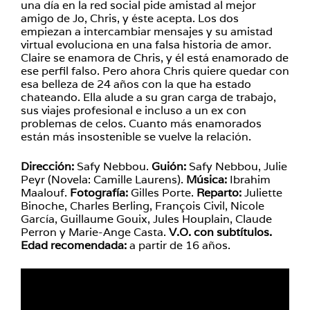
una día en la red social pide amistad al mejor
amigo de Jo, Chris, y éste acepta. Los dos
empiezan a intercambiar mensajes y su amistad
virtual evoluciona en una falsa historia de amor.
Claire se enamora de Chris, y él está enamorado de
ese perfil falso. Pero ahora Chris quiere quedar con
esa belleza de 24 años con la que ha estado
chateando. Ella alude a su gran carga de trabajo,
sus viajes profesional e incluso a un ex con
problemas de celos. Cuanto más enamorados
están más insostenible se vuelve la relación.
Dirección:
Safy Nebbou.
Guión:
Safy Nebbou, Julie
Peyr (Novela: Camille Laurens).
Música:
Ibrahim
Maalouf.
Fotografía:
Gilles Porte.
Reparto:
Juliette
Binoche, Charles Berling, François Civil, Nicole
García, Guillaume Gouix, Jules Houplain, Claude
Perron y Marie-Ange Casta.
V.O. con subtítulos.
Edad recomendada:
a partir de 16 años.