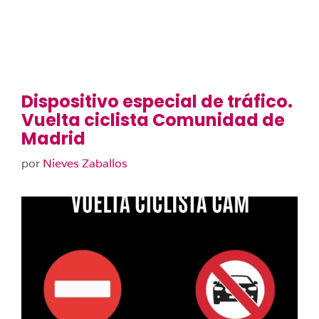
Dispositivo especial de tráfico.
Vuelta ciclista Comunidad de
Madrid
por
Nieves Zaballos