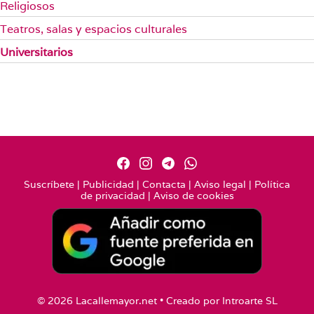
Religiosos
Teatros, salas y espacios culturales
Universitarios
Suscríbete
|
Publicidad
|
Contacta
|
Aviso legal
|
Política
de privacidad
|
Aviso de cookies
© 2026 Lacallemayor.net • Creado por
Introarte SL