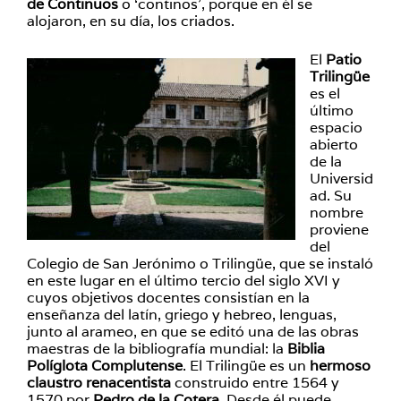
de Continuos
o ‘continos’, porque en él se
alojaron, en su día, los criados.
El
Patio
Trilingüe
es el
último
espacio
abierto
de la
Universid
ad. Su
nombre
proviene
del
Colegio de San Jerónimo o Trilingüe, que se instaló
en este lugar en el último tercio del siglo XVI y
cuyos objetivos docentes consistían en la
enseñanza del latín, griego y hebreo, lenguas,
junto al arameo, en que se editó una de las obras
maestras de la bibliografía mundial: la
Biblia
Políglota Complutense
. El Trilingüe es un
hermoso
claustro renacentista
construido entre 1564 y
1570 por
Pedro de la Cotera
. Desde él puede