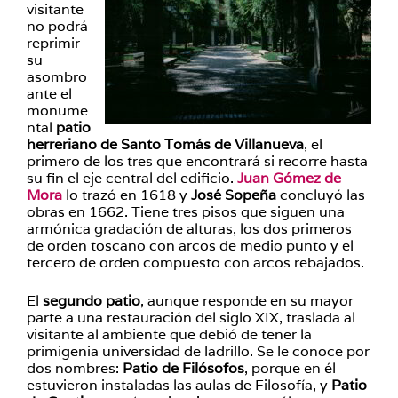
visitante
no podrá
reprimir
su
asombro
ante el
monume
ntal
patio
herreriano de Santo Tomás de Villanueva
, el
primero de los tres que encontrará si recorre hasta
su fin el eje central del edificio.
Juan Gómez de
Mora
lo trazó en 1618 y
José Sopeña
concluyó las
obras en 1662. Tiene tres pisos que siguen una
armónica gradación de alturas, los dos primeros
de orden toscano con arcos de medio punto y el
tercero de orden compuesto con arcos rebajados.
El
segundo patio
, aunque responde en su mayor
parte a una restauración del siglo XIX, traslada al
visitante al ambiente que debió de tener la
primigenia universidad de ladrillo. Se le conoce por
dos nombres:
Patio de Filósofos
, porque en él
estuvieron instaladas las aulas de Filosofía, y
Patio