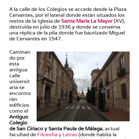
A la calle de los Colegios se accede desde la Plaza
Cervantes, por el lateral donde están situados los
restos de la Iglesia de
Santa María La Mayor
(XV),
destruida en julio de 1936 y donde se conserva
una réplica de la pila donde fue bautizado Miguel
de Cervantes en 1547.
Caminan
do por
esta
antigua
calle
universit
aria se
encontra
rán
edificios
como el
Antiguo
Colegio
de San Ciriaco y Santa Paula de Málaga
, actual
facultad de
Filosofía y Letras
(donde habita la