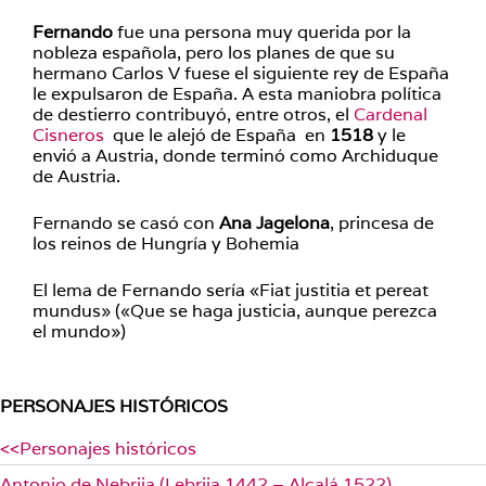
Fernando
fue una persona muy querida por la
nobleza española, pero los planes de que su
hermano Carlos V fuese el siguiente rey de España
le expulsaron de España. A esta maniobra política
de destierro contribuyó, entre otros, el
Cardenal
Cisneros
que le alejó de España en
1518
y le
envió a Austria, donde terminó como Archiduque
de Austria.
Fernando se casó con
Ana Jagelona
, princesa de
los reinos de Hungría y Bohemia
El lema de Fernando sería
«Fiat justitia et pereat
mundus» («Que se haga justicia, aunque perezca
el mundo»)
PERSONAJES HISTÓRICOS
<<Personajes históricos
Antonio de Nebrija (Lebrija 1442 – Alcalá 1522)