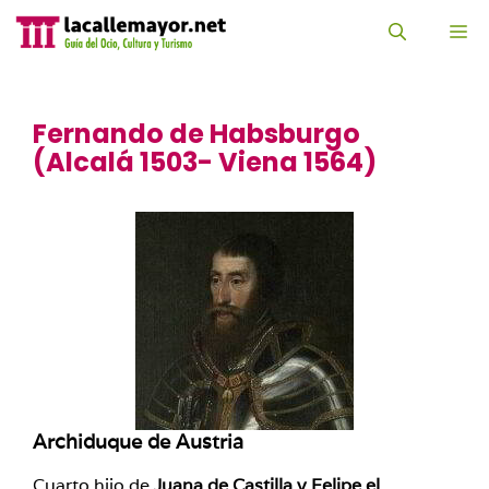
Saltar
al
M
contenido
Fernando de Habsburgo
(Alcalá 1503- Viena 1564)
Archiduque de Austria
Cuarto hijo de
Juana de Castilla y Felipe el