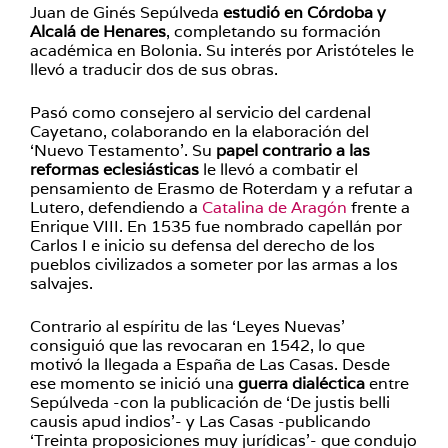
Juan de Ginés Sepúlveda
estudió en Córdoba y
Alcalá de Henares
, completando su formación
académica en Bolonia. Su interés por Aristóteles le
llevó a traducir dos de sus obras.
Pasó como consejero al servicio del cardenal
Cayetano, colaborando en la elaboración del
‘Nuevo Testamento’. Su
papel contrario a las
reformas eclesiásticas
le llevó a combatir el
pensamiento de Erasmo de Roterdam y a refutar a
Lutero, defendiendo a
Catalina de Aragón
frente a
Enrique VIII. En 1535 fue nombrado capellán por
Carlos I e inicio su defensa del derecho de los
pueblos civilizados a someter por las armas a los
salvajes.
Contrario al espíritu de las ‘Leyes Nuevas’
consiguió que las revocaran en 1542, lo que
motivó la llegada a España de Las Casas. Desde
ese momento se inició una
guerra dialéctica
entre
Sepúlveda -con la publicación de ‘De justis belli
causis apud indios’- y Las Casas -publicando
‘Treinta proposiciones muy jurídicas’- que condujo