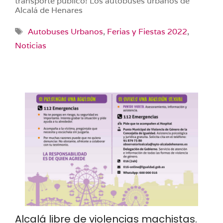
transporte público! Los autobuses urbanos de
Alcalá de Henares
Etiquetas
Autobuses Urbanos
,
Ferias y Fiestas 2022
,
Noticias
Alcalá libre de violencias machistas.