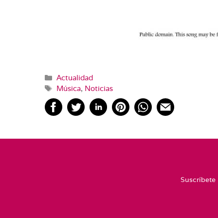
Categorías
Actualidad
Etiquetas
Música
,
Noticias
Suscríbete