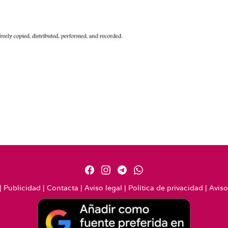
|
Publicidad
|
Contacta
|
Aviso legal
|
Política de privacidad
|
Aviso