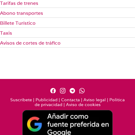
Tarifas de trenes
Abono transportes
Billete Turístico
Taxis
Avisos de cortes de tráfico
Suscríbete
|
Publicidad
|
Contacta
|
Aviso legal
|
Política
de privacidad
|
Aviso de cookies