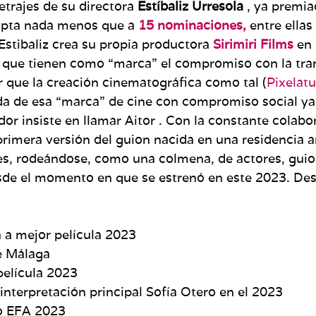
etrajes de su directora
Estíbaliz Urresola
, ya premi
opta nada menos que a
15 nominaciones,
entre ellas
Estibaliz crea su propia productora
Sirimiri Films
en 
 que tienen como “marca” el compromiso con la tra
r que la creación cinematográfica como tal (
Pixelatu
a de esa “marca” de cine con compromiso social ya
dor insiste en llamar Aitor . Con la constante colabo
imera versión del guion nacida en una residencia art
s, rodeándose, como una colmena, de actores, guioni
esde el momento en que se estrenó en este 2023. De
a a mejor película 2023
de Málaga
película 2023
 interpretación principal Sofía Otero en el 2023
eo EFA 2023