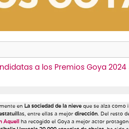
andidatas a los Premios Goya 2024
lmente en
La sociedad de la nieve
que se alza como i
estatuill
as, entre ellas a mejor
dirección
. Del resto 
n Aquell
ha recogido el Goya a mejor actor protagon