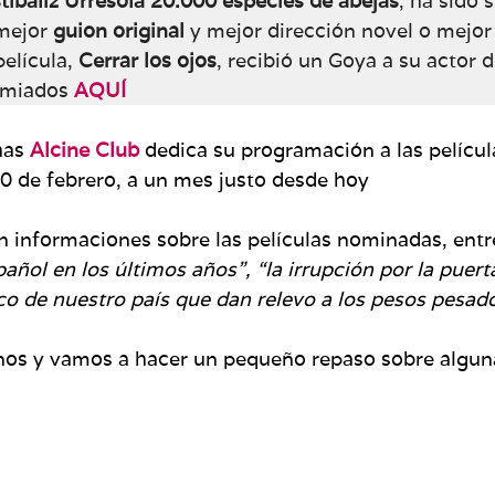
tíbaliz Urresola 20.000 especies de abejas
, ha sido 
 mejor
guion original
y mejor dirección novel o mejor 
película,
Cerrar los ojos
, recibió un Goya a su actor 
remiados
AQUÍ
has
Alcine Club
dedica su programación a las pelícu
10 de febrero, a un mes justo desde hoy
 informaciones sobre las películas nominadas, entre
pañol en los últimos años”, “la irrupción por la puer
o de nuestro país que dan relevo a los pesos pesad
s y vamos a hacer un pequeño repaso sobre algunas