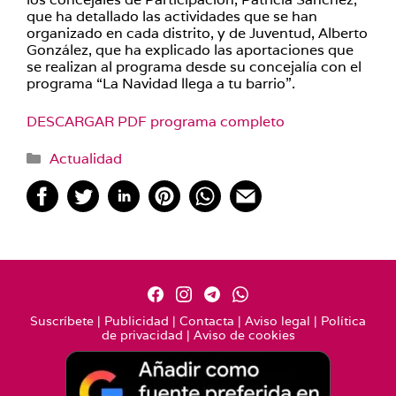
que ha detallado las actividades que se han
organizado en cada distrito, y de Juventud, Alberto
González, que ha explicado las aportaciones que
se realizan al programa desde su concejalía con el
programa “La Navidad llega a tu barrio”.
DESCARGAR PDF programa completo
Categorías
Actualidad
Suscríbete
|
Publicidad
|
Contacta
|
Aviso legal
|
Política
de privacidad
|
Aviso de cookies