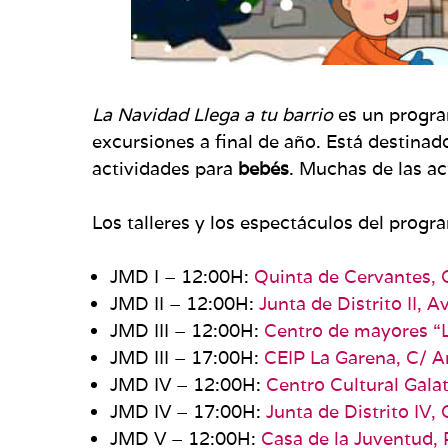
La Navidad Llega a tu barrio
es un program
excursiones a final de año. Está destinad
actividades para
bebés
. Muchas de las a
Los talleres y los espectáculos del progr
JMD I – 12:00H:
Quinta de Cervantes, 
JMD II – 12:00H:
Junta de Distrito II, 
JMD III – 12:00H:
Centro de mayores “Lo
JMD III – 17:00H:
CEIP La Garena, C/ Ar
JMD IV – 12:00H:
Centro Cultural Gala
JMD IV – 17:00H:
Junta de Distrito IV,
JMD V – 12:00H:
Casa de la Juventud, 