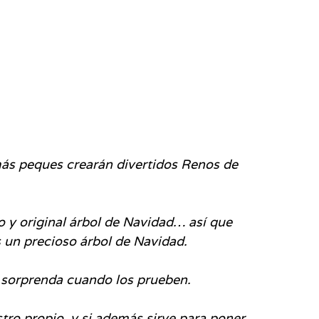
más peques crearán divertidos Renos de
 y original árbol de Navidad… así que
un precioso árbol de Navidad.
rprenda cuando los prueben.
tro propio, y si además sirve para poner