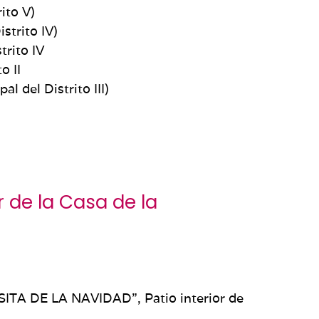
ito V)
strito IV)
trito IV
o II
l del Distrito III)
r de la
Casa de la
ASITA DE LA NAVIDAD”, Patio interior de