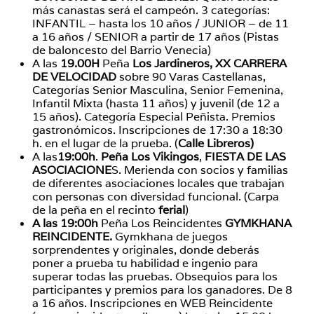
más canastas será el campeón. 3 categorías:
INFANTIL – hasta los 10 años / JUNIOR – de 11
a 16 años / SENIOR a partir de 17 años (Pistas
de baloncesto del Barrio Venecia)
A las
19.00H
Peña
Los Jardineros, XX CARRERA
DE VELOCIDAD
sobre 90 Varas Castellanas,
Categorías Senior Masculina, Senior Femenina,
Infantil Mixta (hasta 11 años) y juvenil (de 12 a
15 años). Categoría Especial Peñista. Premios
gastronómicos. Inscripciones de 17:30 a 18:30
h. en el lugar de la prueba. (
Calle Libreros)
A las
19:00h
.
Peña Los Vikingos
,
FIESTA DE LAS
ASOCIACIONE
S. Merienda con socios y familias
de diferentes asociaciones locales que trabajan
con personas con diversidad funcional. (Carpa
de la peña en el recinto
ferial
)
A las 19:00h
Peña Los Reincidentes
GYMKHANA
REINCIDENTE.
Gymkhana de juegos
sorprendentes y originales, donde deberás
poner a prueba tu habilidad e ingenio para
superar todas las pruebas. Obsequios para los
participantes y premios para los ganadores. De 8
a 16 años. Inscripciones en WEB Reincidente