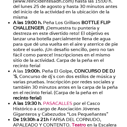
(www.reincidentesadh.com) hasta las 15:00 h.
del lunes 25 de agosto y hasta 30 minutos antes
del inicio de la actividad en la ubicación de la
misma
A las 19:00 h.
Peña Los Grillaos
BOTTLE FLIP
CHALLENGER
. ¡Demuestra tu puntería y
destreza en este divertido reto! El objetivo es
lanzar una botella parcialmente llena de agua
para que dé una vuelta en el aire y aterrice de pie
sobre el suelo. ¡Un desafío sencillo, pero no tan
fácil como parece! Inscripciones en el mismo
sitio de la actividad. Carpa de la peña en el
recinto ferial
A las
19:00h
. Peña El Golpe,
CONCURSO DE DJ
´S
, Concurso de dj`s con dos estilos de música y
varias pruebas. Inscripción por redes sociales y
también 30 minutos antes en la carpa de la peña
en el recinto ferial. (Carpa de la peña en el
recinto ferial
)
A las 19:30 h
.
PASACALLES
por el Casco
Histórico a cargo de Asociación Jóvenes
Giganteros y Cabezudos “Los Pequeñantes”
De 19:30h a 21h
FARSA DEL CORNUDO,
APALEADO Y CONTENTO.
Teatro
en la Escalera