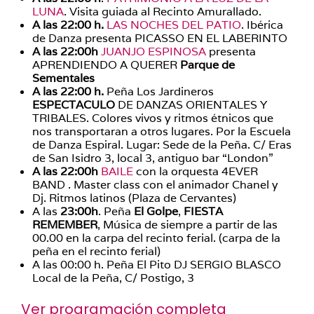
LUNA
. Visita guiada al Recinto Amurallado.
A las 22:00 h.
LAS NOCHES DEL PATIO
. Ibérica
de Danza presenta PICASSO EN EL LABERINTO
A las 22:00h
JUANJO ESPINOSA
presenta
APRENDIENDO A QUERER
Parque de
Sementales
A las 22:00 h.
Peña Los Jardineros
ESPECTACULO
DE DANZAS ORIENTALES Y
TRIBALES. Colores vivos y ritmos étnicos que
nos transportaran a otros lugares. Por la Escuela
de Danza Espiral. Lugar: Sede de la Peña. C/ Eras
de San Isidro 3, local 3, antiguo bar “London”
A las 22:00h
BAILE
con la orquesta 4EVER
BAND . Master class con el animador Chanel y
Dj. Ritmos latinos (Plaza de Cervantes)
A las
23:00h
. Peña
El Golpe
,
FIESTA
REMEMBER
, Música de siempre a partir de las
00.00 en la carpa del recinto ferial. (carpa de la
peña en el recinto ferial)
A las 00:00 h. Peña El Pito DJ SERGIO BLASCO
Local de la Peña, C/ Postigo, 3
Ver programación completa