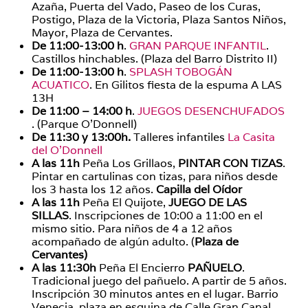
Azaña, Puerta del Vado, Paseo de los Curas,
Postigo, Plaza de la Victoria, Plaza Santos Niños,
Mayor, Plaza de Cervantes.
De 11:00-13:00 h
.
GRAN PARQUE INFANTIL
.
Castillos hinchables. (Plaza del Barro Distrito II)
De 11:00-13:00 h
.
SPLASH TOBOGÁN
ACUATICO
. En Gilitos fiesta de la espuma A LAS
13H
De 11:00 – 14:00 h
.
JUEGOS DESENCHUFADOS
. (Parque O’Donnell)
De 11:30 y 13:00h.
Talleres infantiles
La Casita
del O’Donnell
A las 11h
Peña Los Grillaos,
PINTAR CON TIZAS
.
Pintar en cartulinas con tizas, para niños desde
los 3 hasta los 12 años.
Capilla del Oídor
A las 11h
Peña El Quijote,
JUEGO DE LAS
SILLAS
. Inscripciones de 10:00 a 11:00 en el
mismo sitio. Para niños de 4 a 12 años
acompañado de algún adulto. (
Plaza de
Cervantes)
A las 11:30h
Peña El Encierro
PAÑUELO
.
Tradicional juego del pañuelo. A partir de 5 años.
Inscripción 30 minutos antes en el lugar. Barrio
Venecia, plaza en esquina de Calle Gran Canal