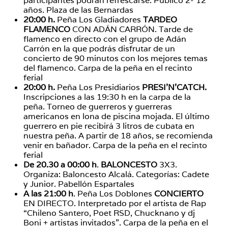
participantes podrán refrescarse. Público 2- 12
años. Plaza de las Bernardas
20:00 h.
Peña Los Gladiadores
TARDEO
FLAMENCO
CON ADÁN CARRÓN. Tarde de
flamenco en directo con el grupo de Adán
Carrón en la que podrás disfrutar de un
concierto de 90 minutos con los mejores temas
del flamenco. Carpa de la peña en el recinto
ferial
20:00 h.
Peña Los Presidiarios
PRESI’N’CATCH.
Inscripciones a las 19:30 h en la carpa de la
peña. Torneo de guerreros y guerreras
americanos en lona de piscina mojada. El último
guerrero en pie recibirá 3 litros de cubata en
nuestra peña. A partir de 18 años, se recomienda
venir en bañador. Carpa de la peña en el recinto
ferial
De 20.30 a 00:00 h
.
BALONCESTO
3X3.
Organiza: Baloncesto Alcalá. Categorías: Cadete
y Junior. Pabellón Espartales
A las 21:00 h
. Peña Los Doblones
CONCIERTO
EN DIRECTO. Interpretado por el artista de Rap
“Chileno Santero, Poet RSD, Chucknano y dj
Boni + artistas invitados”. Carpa de la peña en el