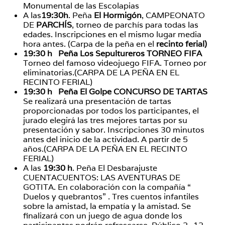
Monumental de las Escolapias
A las
19:30h
. Peña
El Hormigón
, CAMPEONATO
DE
PARCHÍS
, torneo de parchís para todas las
edades. Inscripciones en el mismo lugar media
hora antes. (Carpa de la peña en el
recinto ferial)
19:30 h Peña Los Sepultureros TORNEO FIFA
Torneo del famoso videojuego FIFA. Torneo por
eliminatorias.(CARPA DE LA PEÑA EN EL
RECINTO FERIAL)
19:30 h Peña El Golpe CONCURSO DE TARTAS
Se realizará una presentación de tartas
proporcionadas por todos los participantes, el
jurado elegirá las tres mejores tartas por su
presentación y sabor. Inscripciones 30 minutos
antes del inicio de la actividad. A partir de 5
años.(CARPA DE LA PEÑA EN EL RECINTO
FERIAL)
A las
19:30 h
. Peña El Desbarajuste
CUENTACUENTOS: LAS AVENTURAS DE
GOTITA. En colaboración con la compañía “
Duelos y quebrantos” . Tres cuentos infantiles
sobre la amistad, la empatía y la amistad. Se
finalizará con un juego de agua donde los