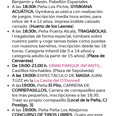
Benjamín y Alevín. Pabellón Espartales
A las
18:30h
Peña Los Pichis,
GYMKANA
ACUÁTICA
, Gymkana acuática con realización
de juegos. Inscripción media hora antes, para
niños de 4 a 12 años. imprescindible calzado
cerrado. (
Huerto de los Leones
)
A las
18:30h.
Peña Puerta Alcalá,
TRAGABOLAS
.
l tragabolas de forma especial, túmbate sobre
nuestro patín y coge tantas bolas como puedas
con nuestros barreños. Inscripción desde las 18
ho­ras. Categoría infantil (de 5 a 14 años) y
categoría adulto (a partir de 15 años). (
Plaza de
Cervantes)
De 19:00-21:00 h
.
GRAN PARQUE INFANTIL
.
Castillos hinchables. (Plaza de Sepúlveda)
A las 19:00h
ESPECTÁCULO DE
MAGIA
JUAN
TUZZ en la
La Casita del O’Donnell
A las
19:00h.
Peña
El Pito
, CARRERA DE
CORREPASILLOS
, Carrera de correpasillos para
los más pequeños, Inscripciones a las 18:30.
Traer su propio correpasillo (
Local de la Peña, C/
Postigo, 3)
A las
19:00h
. Peña Peña Los Abejorros
CONCURSO DE TIROS LIBRES
. Quién enceste