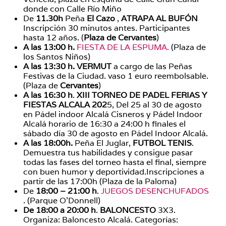
donde con Calle Río Miño
De
11.30h
Peña
El Cazo
,
ATRAPA AL BUFÓN
Inscripción 30 minutos antes. Participantes
hasta 12 años. (
Plaza de Cervantes
)
A las 13:00 h.
FIESTA DE LA ESPUMA.
(Plaza de
los Santos Niños)
A las 13:30 h.
VERMUT
a cargo de las Peñas
Festivas de la Ciudad. vaso 1 euro reembolsable.
(Plaza de
Cervantes
)
A las 16:30 h
.
XIII TORNEO DE PADEL FERIAS Y
FIESTAS ALCALA 202
5, Del 25 al 30 de agosto
en Pádel indoor Alcalá Cisneros y Pádel Indoor
Alcalá horario de 16:30 a 24:00 h finales el
sábado día 30 de agosto en Pádel Indoor Alcalá.
A las 18:00h.
Peña El Juglar,
FUTBOL TENIS
.
Demuestra tus habilidades y consigue pasar
todas las fases del torneo hasta el final, siempre
con buen humor y deportividad.Inscripciones a
partir de las 17:00h (Plaza de la Paloma)
De
18:00 – 21:00 h
.
JUEGOS DESENCHUFADOS
. (Parque O’Donnell)
De 18:00 a 20:00 h
.
BALONCESTO
3X3.
Organiza: Baloncesto Alcalá. Categorías: