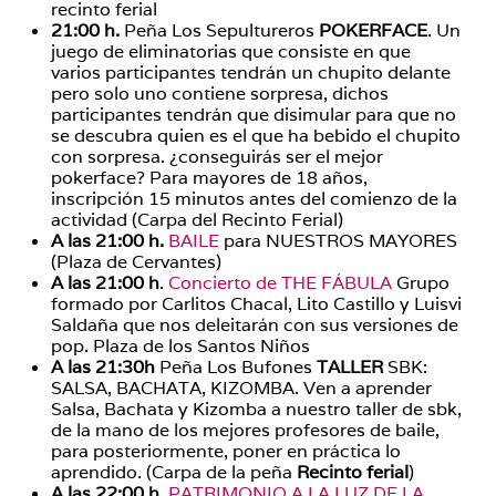
recinto ferial
21:00 h.
Peña Los Sepultureros
POKERFACE
. Un
juego de eliminatorias que consiste en que
varios participantes tendrán un chupito delante
pero solo uno contiene sorpresa, dichos
participantes tendrán que disimular para que no
se descubra quien es el que ha bebido el chupito
con sorpresa. ¿conseguirás ser el mejor
pokerface? Para mayores de 18 años,
inscripción 15 minutos antes del comienzo de la
actividad (Carpa del Recinto Ferial)
A las 21:00 h.
BAILE
para NUESTROS MAYORES
(Plaza de Cervantes)
A las 21:00 h
.
Concierto de THE FÁBULA
Grupo
formado por Carlitos Chacal, Lito Castillo y Luisvi
Saldaña que nos deleitarán con sus versiones de
pop. Plaza de los Santos Niños
A las
21:30h
Peña Los Bufones
TALLER
SBK:
SALSA, BACHATA, KIZOMBA. Ven a aprender
Salsa, Bachata y Kizomba a nuestro taller de sbk,
de la mano de los mejores profesores de baile,
para posteriormente, poner en práctica lo
aprendido. (Carpa de la peña
Recinto ferial
)
A las 22:00 h
.
PATRIMONIO A LA LUZ DE LA