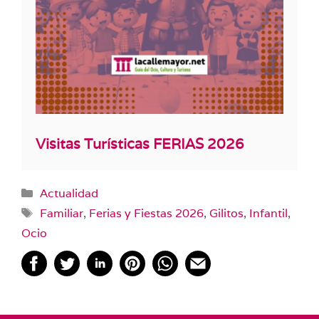
Visitas Turísticas FERIAS 2026
Categorías
Actualidad
Etiquetas
Familiar
,
Ferias y Fiestas 2026
,
Gilitos
,
Infantil
,
Ocio