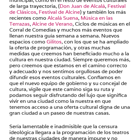
municipal, como en el resto de eventos culturales
de larga trayectoria, (
Don Juan de Alcalá
,
Festival
de Clásicos
,
Festival de Alcine
) y también los más
recientes como
Alcalá Suena
,
Música en las
Terrazas
,
Alcine de Verano
, Ciclos de músicas en el
Corral de Comedias y muchos más eventos que
llenan nuestra guía semana a semana. Nuevos
espacios como
Gilitos
, con los que se ha ampliado
la oferta de programación, y otras muchas
medidas que creemos han beneficiado mucho a la
cultura en nuestra ciudad. Siempre queremos más,
pero creemos que estamos en el camino correcto
y adecuado y nos sentimos orgullosas de poder
difundir esos eventos culturales. Confiamos en
que el nuevo equipo de gobierno y su concejal de
cultura, vigile que este camino siga su ruta y
podamos seguir disfrutando del lujo que significa
vivir en una ciudad como la nuestra en que
tenemos acceso a una oferta cultural digna de una
gran ciudad a un paseo de nuestras casas.
Sería lamentable e inadmisible que la censura
ideológica llegara a la programación de los teatros
de nuestras ciudades de manera impune y no